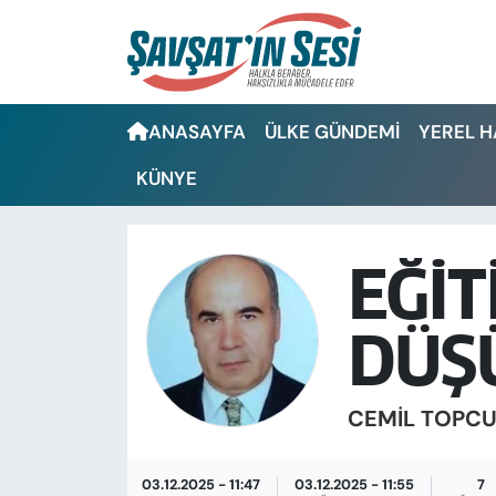
Artvin Nöbetçi Eczaneler
ANASAYFA
ÜLKE GÜNDEMİ
YEREL 
Artvin Hava Durumu
KÜNYE
Artvin Namaz Vakitleri
Artvin Trafik Yoğunluk Haritası
EĞİT
Puan Durumu ve Fikstür
DÜŞ
Tüm Manşetler
CEMIL TOPC
Son Dakika Haberleri
Haber Arşivi
03.12.2025 - 11:47
03.12.2025 - 11:55
7