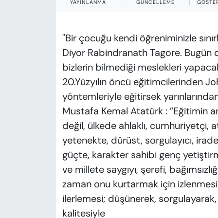
YAYINLANMA
GÜNCELLEME
GÖSTE
"Bir çocuğu kendi öğreniminizle sın
Diyor Rabindranath Tagore. Bugün o
bizlerin bilmediği meslekleri yapaca
20.Yüzyılın öncü eğitimcilerinden 
yöntemleriyle eğitirsek yarınlarından 
Mustafa Kemal Atatürk : ”Eğitimin 
değil, ülkede ahlaklı, cumhuriyetçi, at
yetenekte, dürüst, sorgulayıcı, irad
güçte, karakter sahibi genç yetiştir
ve millete saygıyı, şerefi, bağımsızlı
zaman onu kurtarmak için izlenmesi g
ilerlemesi; düşünerek, sorgulayarak, 
kalitesiyle