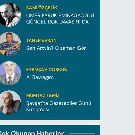
SAMI ÖZÇELIK
ÖMER FARUK EMİNAĞAOĞLU
GÜNCEL ROK DAVASINI DA
KAZANDI..!
TANER EVRAN
Sen Artvin’i O zaman Gör
ETEMŞAH COŞKUN
Al Bayrağım
MÜMTAZ TEMİZ
Şavşat'ta Gazeteciler Günü
Kutlaması
Çok Okunan Haberler