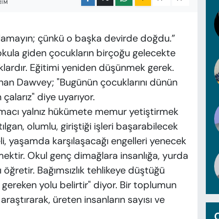
RIM
ırlamayın; çünkü o başka devirde doğdu.”
kula giden çocukların birçoğu gelecekte
klardır. Eğitimi yeniden düşünmek gerek.
Johan Dawvey; "Bugünün çocuklarını dünün
çalarız" diye uyarıyor.
amacı yalnız hükümete memur yetiştirmek
ılgan, olumlu, giriştiği işleri başarabilecek
eli, yaşamda karşılaşacağı engelleri yenecek
mektir. Okul genç dimağlara insanlığa, yurda
ğı öğretir. Bağımsızlık tehlikeye düştüğü
ereken yolu belirtir" diyor. Bir toplumun
araştırarak, üreten insanların sayısı ve