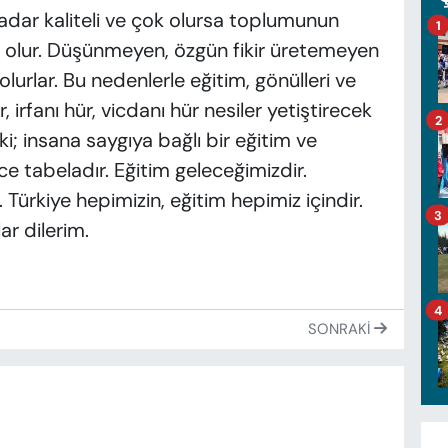
 kadar kaliteli ve çok olursa toplumunun
1
am olur. Düşünmeyen, özgün fikir üretemeyen
olurlar. Bu nedenlerle eğitim, gönülleri ve
r, irfanı hür, vicdanı hür nesiler yetiştirecek
2
ki; insana saygıya bağlı bir eğitim ve
tabeladır. Eğitim geleceğimizdir.
Türkiye hepimizin, eğitim hepimiz içindir.
3
ar dilerim.
4
SONRAKI