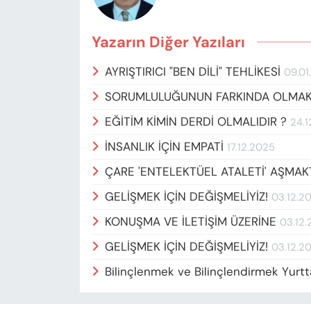
Yazarın Diğer Yazıları
AYRIŞTIRICI "BEN DİLİ" TEHLİKESİ
09.01
SORUMLULUĞUNUN FARKINDA OLMA
EĞİTİM KİMİN DERDİ OLMALIDIR ?
24.
İNSANLIK İÇİN EMPATİ
17.12.2025
ÇARE 'ENTELEKTÜEL ATALETİ' AŞMA
GELİŞMEK İÇİN DEĞİŞMELİYİZ!
03.12.2
KONUŞMA VE İLETİŞİM ÜZERİNE
03.12
GELİŞMEK İÇİN DEĞİŞMELİYİZ!
03.12.2
Bilinçlenmek ve Bilinçlendirmek Yurtt