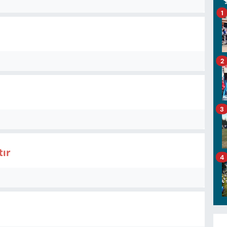
1
2
3
tır
4