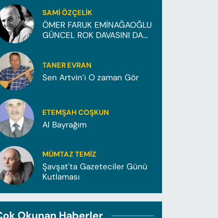
SAMI ÖZÇELIK
ÖMER FARUK EMİNAĞAOĞLU
GÜNCEL ROK DAVASINI DA
KAZANDI..!
TANER EVRAN
Sen Artvin’i O zaman Gör
ETEMŞAH COŞKUN
Al Bayrağım
MÜMTAZ TEMİZ
Şavşat'ta Gazeteciler Günü
Kutlaması
Çok Okunan Haberler