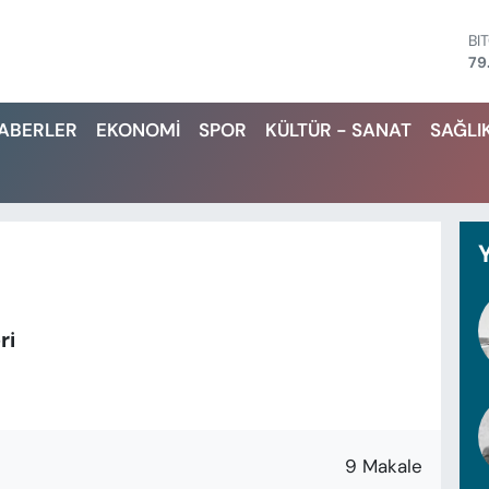
BI
79
D
45
HABERLER
EKONOMİ
SPOR
KÜLTÜR - SANAT
SAĞLI
E
53
ST
61
G.
68
Bİ
14
ri
9 Makale