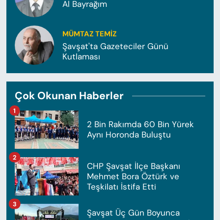
Al Bayrağım
MÜMTAZ TEMİZ
Şavşat'ta Gazeteciler Günü
Kutlaması
Çok Okunan Haberler
1
2 Bin Rakımda 60 Bin Yürek
Aynı Horonda Buluştu
2
CHP Şavşat İlçe Başkanı
Mehmet Bora Öztürk ve
Teşkilatı İstifa Etti
3
Şavşat Üç Gün Boyunca