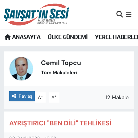
Artvin Nöbetçi Eczaneler
ANASAYFA
ÜLKE GÜNDEMİ
YEREL HABERLE
Artvin Hava Durumu
Artvin Namaz Vakitleri
Cemil Topcu
Artvin Trafik Yoğunluk Haritası
Tüm Makaleleri
Puan Durumu ve Fikstür
Paylaş
-
+
12 Makale
A
A
Tüm Manşetler
Son Dakika Haberleri
AYRIŞTIRICI "BEN DİLİ" TEHLİKESİ
Haber Arşivi