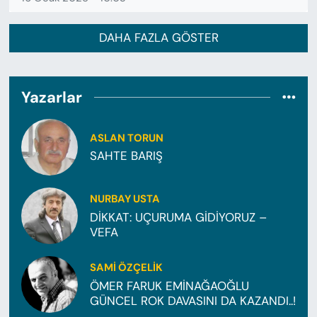
DAHA FAZLA GÖSTER
Yazarlar
ASLAN TORUN
SAHTE BARIŞ
NURBAY USTA
DİKKAT: UÇURUMA GİDİYORUZ –
VEFA
SAMI ÖZÇELIK
ÖMER FARUK EMİNAĞAOĞLU
GÜNCEL ROK DAVASINI DA KAZANDI..!