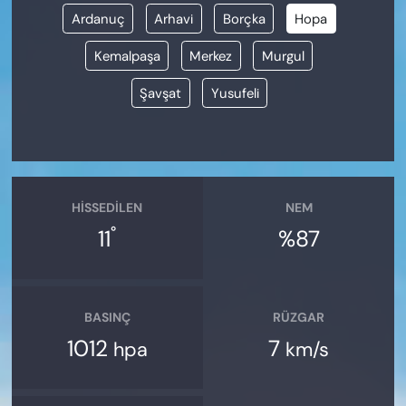
Ardanuç
Arhavi
Borçka
Hopa
Kemalpaşa
Merkez
Murgul
Şavşat
Yusufeli
HISSEDILEN
NEM
°
11
%87
BASINÇ
RÜZGAR
1012
7
hpa
km/s