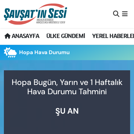
Artvin Nöbetçi Eczaneler
ANASAYFA
ÜLKE GÜNDEMİ
YEREL HABERLE
Artvin Hava Durumu
Hopa Hava Durumu
Artvin Namaz Vakitleri
Artvin Trafik Yoğunluk Haritası
Hopa Bugün, Yarın ve 1 Haftalık
Puan Durumu ve Fikstür
Hava Durumu Tahmini
Tüm Manşetler
ŞU AN
Son Dakika Haberleri
Haber Arşivi