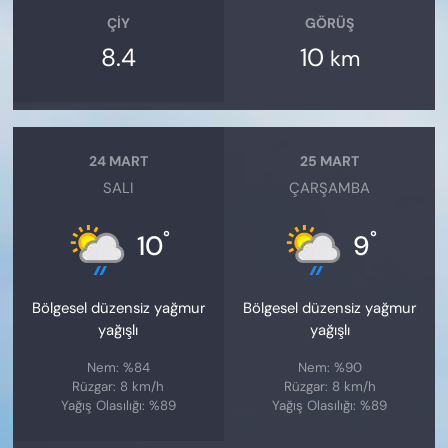
ÇIY
GÖRÜŞ
8.4
10
km
24 MART
25 MART
SALI
ÇARŞAMBA
°
°
10
9
Bölgesel düzensiz yağmur
Bölgesel düzensiz yağmur
yağışlı
yağışlı
Nem: %84
Nem: %90
Rüzgar: 8 km/h
Rüzgar: 8 km/h
Yağış Olasılığı: %89
Yağış Olasılığı: %89