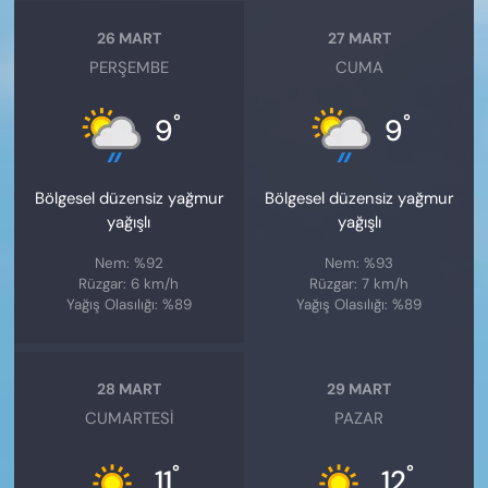
26 MART
27 MART
PERŞEMBE
CUMA
°
°
9
9
Bölgesel düzensiz yağmur
Bölgesel düzensiz yağmur
yağışlı
yağışlı
Nem: %92
Nem: %93
Rüzgar: 6 km/h
Rüzgar: 7 km/h
Yağış Olasılığı: %89
Yağış Olasılığı: %89
28 MART
29 MART
CUMARTESI
PAZAR
°
°
11
12