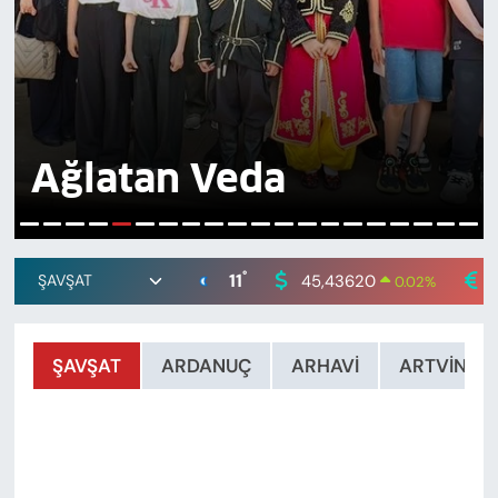
Ağlatan Veda
5
1
2
3
4
6
7
8
9
10
11
12
13
14
15
16
17
18
19
20
°
11
45,43620
0.02
%
ŞAVŞAT
ARDANUÇ
ARHAVİ
ARTVİN