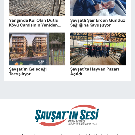
Yangında Kül Olan Dutlu
Şavşatlı Şair Ercan Gündüz
Köyü Camisinin Yeniden
Sağlığına Kavuşuyor
Yapımı İçin Temel Atıldı
Şavşat’ın Geleceği
Şavşat’ta Hayvan Pazarı
Tartışılıyor
Açıldı