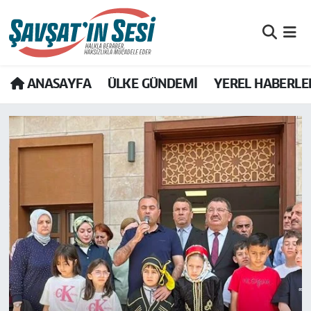
Artvin Nöbetçi Eczaneler
ANASAYFA
ÜLKE GÜNDEMİ
YEREL HABERLE
Artvin Hava Durumu
Artvin Namaz Vakitleri
Artvin Trafik Yoğunluk Haritası
Puan Durumu ve Fikstür
Tüm Manşetler
Son Dakika Haberleri
Haber Arşivi