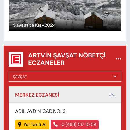
Şavşat'ta Kış-2024
ARTVIN ŞAVŞAT NÖBETÇI
ECZANELER
MERKEZ ECZANESİ
ADİL AYDIN CAD.NO:13
Yol Tarifi Al
0 (466) 517 10 59