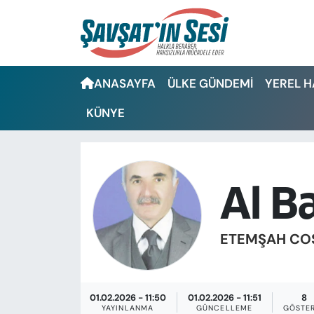
Artvin Nöbetçi Eczaneler
ANASAYFA
ÜLKE GÜNDEMİ
YEREL 
Artvin Hava Durumu
KÜNYE
Artvin Namaz Vakitleri
Artvin Trafik Yoğunluk Haritası
Al B
Puan Durumu ve Fikstür
Tüm Manşetler
ETEMŞAH CO
Son Dakika Haberleri
01.02.2026 - 11:50
01.02.2026 - 11:51
8
Haber Arşivi
YAYINLANMA
GÜNCELLEME
GÖSTE