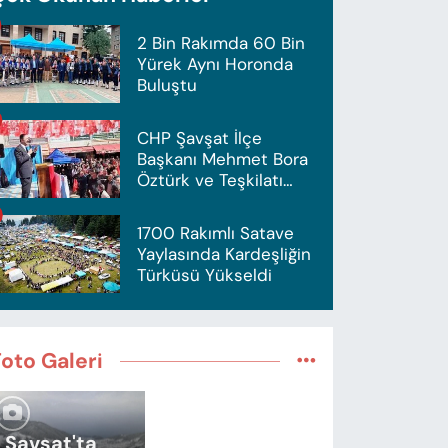
2 Bin Rakımda 60 Bin
Yürek Aynı Horonda
Buluştu
CHP Şavşat İlçe
Başkanı Mehmet Bora
Öztürk ve Teşkilatı
İstifa Etti
1700 Rakımlı Satave
Yaylasında Kardeşliğin
Türküsü Yükseldi
Foto Galeri
Şavşat'ta