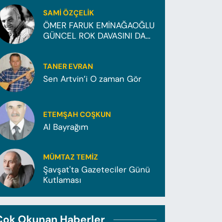
SAMI ÖZÇELIK
ÖMER FARUK EMİNAĞAOĞLU
GÜNCEL ROK DAVASINI DA
KAZANDI..!
TANER EVRAN
Sen Artvin’i O zaman Gör
ETEMŞAH COŞKUN
Al Bayrağım
MÜMTAZ TEMİZ
Şavşat'ta Gazeteciler Günü
Kutlaması
Çok Okunan Haberler