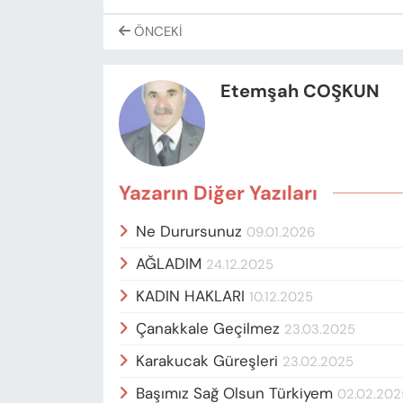
ÖNCEKI
Etemşah COŞKUN
Yazarın Diğer Yazıları
Ne Durursunuz
09.01.2026
AĞLADIM
24.12.2025
KADIN HAKLARI
10.12.2025
Çanakkale Geçilmez
23.03.2025
Karakucak Güreşleri
23.02.2025
Başımız Sağ Olsun Türkiyem
02.02.202