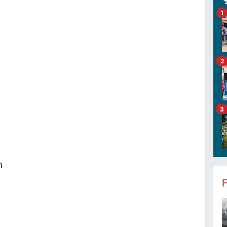
1
2
3
m