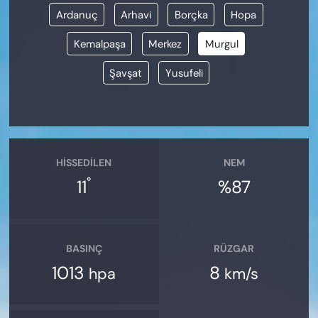
Ardanuç
Arhavi
Borçka
Hopa
Kemalpaşa
Merkez
Murgul
Şavşat
Yusufeli
HISSEDILEN
NEM
°
11
%87
BASINÇ
RÜZGAR
1013
8
hpa
km/s