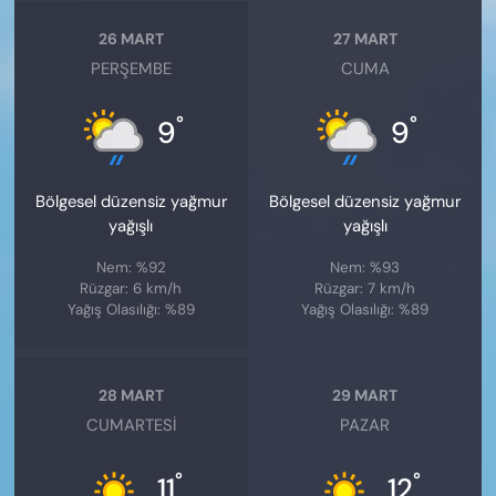
26 MART
27 MART
PERŞEMBE
CUMA
°
°
9
9
Bölgesel düzensiz yağmur
Bölgesel düzensiz yağmur
yağışlı
yağışlı
Nem: %92
Nem: %93
Rüzgar: 6 km/h
Rüzgar: 7 km/h
Yağış Olasılığı: %89
Yağış Olasılığı: %89
28 MART
29 MART
CUMARTESI
PAZAR
°
°
11
12