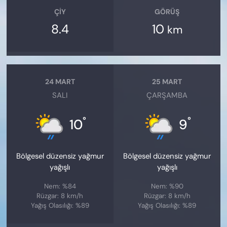
ÇIY
GÖRÜŞ
8.4
10
km
24 MART
25 MART
SALI
ÇARŞAMBA
°
°
10
9
Bölgesel düzensiz yağmur
Bölgesel düzensiz yağmur
yağışlı
yağışlı
Nem: %84
Nem: %90
Rüzgar: 8 km/h
Rüzgar: 8 km/h
Yağış Olasılığı: %89
Yağış Olasılığı: %89