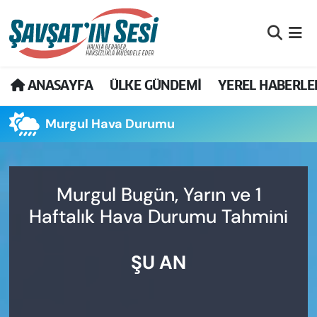
Artvin Nöbetçi Eczaneler
ANASAYFA
ÜLKE GÜNDEMİ
YEREL HABERLE
Artvin Hava Durumu
Murgul Hava Durumu
Artvin Namaz Vakitleri
Artvin Trafik Yoğunluk Haritası
Murgul Bugün, Yarın ve 1
Puan Durumu ve Fikstür
Haftalık Hava Durumu Tahmini
Tüm Manşetler
ŞU AN
Son Dakika Haberleri
Haber Arşivi