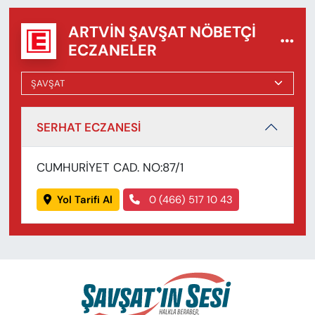
ARTVIN ŞAVŞAT NÖBETÇI
ECZANELER
SERHAT ECZANESİ
CUMHURİYET CAD. NO:87/1
Yol Tarifi Al
0 (466) 517 10 43