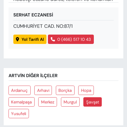
SERHAT ECZANESİ
CUMHURİYET CAD. NO:87/1
Yol Tarifi Al
0 (466) 517 10 43
ARTVIN DIĞER İLÇELER
Ardanuç
Arhavi
Borçka
Hopa
Kemalpaşa
Merkez
Murgul
Şavşat
Yusufeli