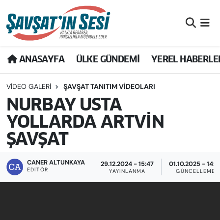
Artvin Nöbetçi Eczaneler
ANASAYFA
ÜLKE GÜNDEMİ
YEREL HABERLE
Artvin Hava Durumu
VIDEO GALERI
ŞAVŞAT TANITIM VIDEOLARI
Artvin Namaz Vakitleri
NURBAY USTA
Artvin Trafik Yoğunluk Haritası
YOLLARDA ARTVİN
ŞAVŞAT
Puan Durumu ve Fikstür
Tüm Manşetler
CANER ALTUNKAYA
29.12.2024 - 15:47
01.10.2025 - 14:3
EDITÖR
YAYINLANMA
GÜNCELLEME
Son Dakika Haberleri
Haber Arşivi