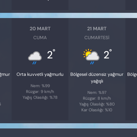
20 MART
21 MART
CUMA
CUMARTESI
°
°
2
2
ağmur
Orta kuvvetli yağmurlu
Bölgesel düzensiz yağmur
Bölg
yağışlı
Nem: %99
Rüzgar: 9 km/h
Nem: %97
Yağış Olasılığı: %78
Rüzgar: 8 km/h
6
Yağış Olasılığı: %80
Kar Olasılığı: %10