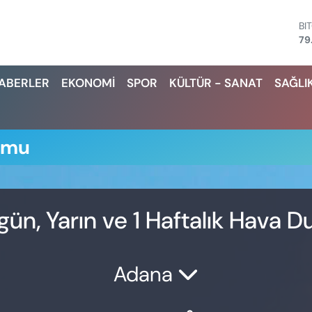
BI
79
D
45
HABERLER
EKONOMİ
SPOR
KÜLTÜR - SANAT
SAĞLI
E
53
ST
61
G.
umu
68
Bİ
14
gün, Yarın ve 1 Haftalık Hava 
Adana