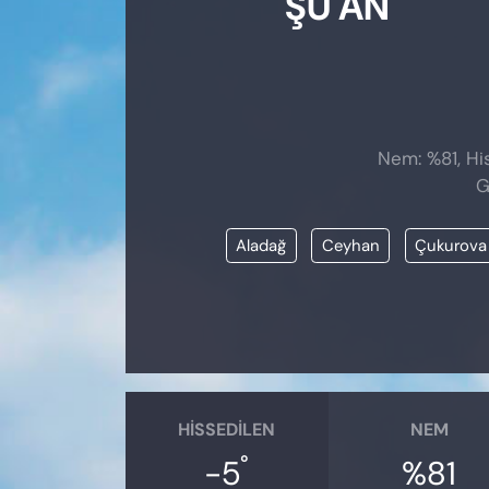
ŞU AN
Nem: %81, His
G
Aladağ
Ceyhan
Çukurova
HISSEDILEN
NEM
°
-5
%81