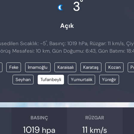
°
3
Açık
°
sedilen Sıcaklık: -5
, Basınç: 1019 hPa, Rüzgar: 11 km/s, Çiy
örüş Mesafesi: 10 km, Gün Doğumu: 6:43, Gün Batımı: 18:
Feke
İmamoğlu
Karaisalı
Karataş
Kozan
P
Seyhan
Tufanbeyli
Yumurtalık
Yüreğir
BASINÇ
RÜZGAR
1019
11
hpa
km/s