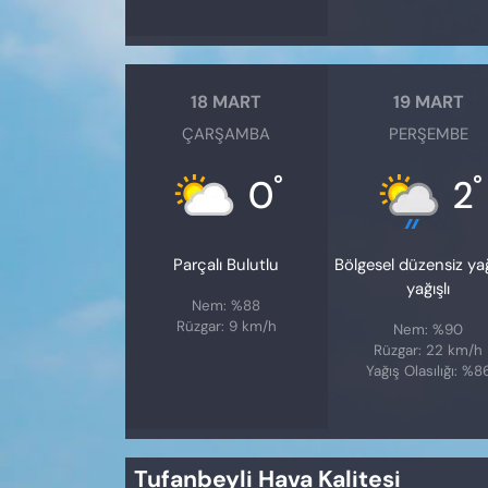
18 MART
19 MART
ÇARŞAMBA
PERŞEMBE
°
°
0
2
Parçalı Bulutlu
Bölgesel düzensiz y
yağışlı
Nem: %88
Rüzgar: 9 km/h
Nem: %90
Rüzgar: 22 km/h
Yağış Olasılığı: %8
Tufanbeyli Hava Kalitesi