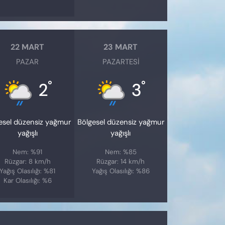
22 MART
23 MART
PAZAR
PAZARTESI
°
°
2
3
esel düzensiz yağmur
Bölgesel düzensiz yağmur
yağışlı
yağışlı
Nem: %91
Nem: %85
Rüzgar: 8 km/h
Rüzgar: 14 km/h
Yağış Olasılığı: %81
Yağış Olasılığı: %86
Kar Olasılığı: %6