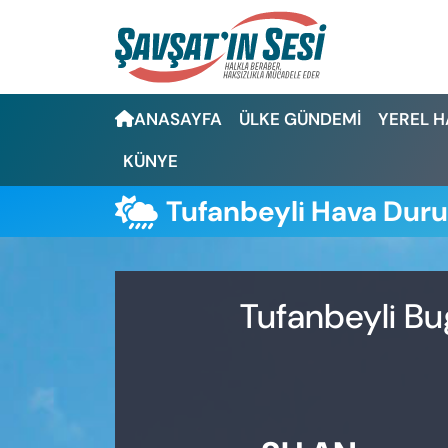
Artvin Nöbetçi Eczaneler
ANASAYFA
ÜLKE GÜNDEMİ
YEREL 
Artvin Hava Durumu
KÜNYE
Artvin Namaz Vakitleri
Tufanbeyli Hava Dur
Artvin Trafik Yoğunluk Haritası
Puan Durumu ve Fikstür
Tufanbeyli Bu
Tüm Manşetler
Son Dakika Haberleri
Haber Arşivi