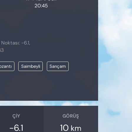
20:45
 Noktası: -6.1,
43
ozantı
Saimbeyli
Sarıçam
ÇIY
GÖRÜŞ
-6.1
10
km