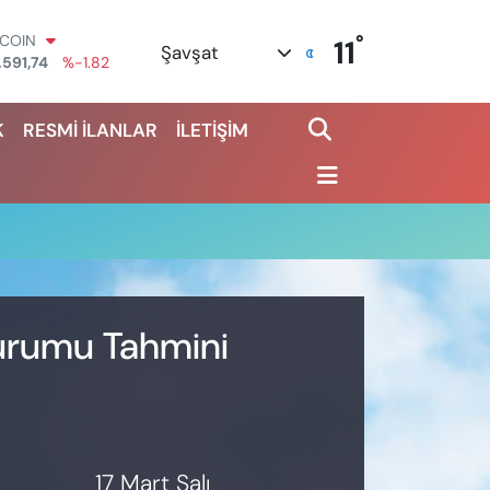
°
TCOIN
11
Şavşat
.591,74
%-1.82
OLAR
,43620
%0.02
K
RESMİ İLANLAR
İLETİŞİM
URO
,38690
%0.19
ERLİN
,60380
%0.18
ALTIN
62,09000
%0.19
ST100
.598,00
%0
Durumu Tahmini
17 Mart Salı