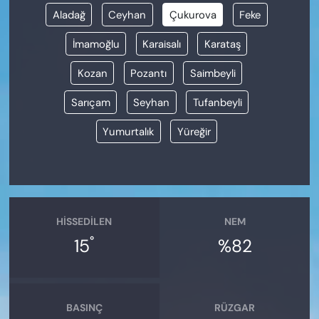
Aladağ
Ceyhan
Çukurova
Feke
İmamoğlu
Karaisalı
Karataş
Kozan
Pozantı
Saimbeyli
Sarıçam
Seyhan
Tufanbeyli
Yumurtalık
Yüreğir
HISSEDILEN
NEM
°
15
%82
BASINÇ
RÜZGAR