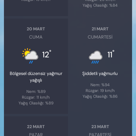
Yağış Olasılığı: %84
20 MART
21 MART
CUMA
CUMARTESI
°
°
12
11
Bölgesel düzensiz yağmur
Şiddetli yağmurlu
yağışlı
Nem: %94
Rüzgar: 19 km/h
Nem: %89
Yağış Olasılığı: %86
Rüzgar: 11 km/h
Yağış Olasılığı: %89
22 MART
23 MART
PAZAR
PAZARTESI