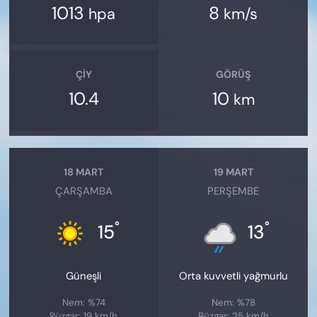
1013
8
hpa
km/s
ÇIY
GÖRÜŞ
10.4
10
km
18 MART
19 MART
ÇARŞAMBA
PERŞEMBE
°
°
15
13
Güneşli
Orta kuvvetli yağmurlu
Nem: %74
Nem: %78
Rüzgar: 19 km/h
Rüzgar: 25 km/h