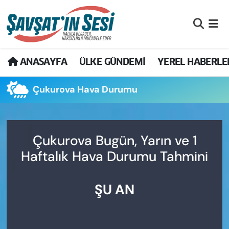
Artvin Nöbetçi Eczaneler
ANASAYFA
ÜLKE GÜNDEMİ
YEREL HABERLE
Artvin Hava Durumu
Çukurova Hava Durumu
Artvin Namaz Vakitleri
Artvin Trafik Yoğunluk Haritası
Çukurova Bugün, Yarın ve 1
Puan Durumu ve Fikstür
Haftalık Hava Durumu Tahmini
Tüm Manşetler
ŞU AN
Son Dakika Haberleri
Haber Arşivi