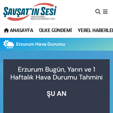
Artvin Nöbetçi Eczaneler
ANASAYFA
ÜLKE GÜNDEMİ
YEREL HABERLE
Artvin Hava Durumu
Erzurum Hava Durumu
Artvin Namaz Vakitleri
Artvin Trafik Yoğunluk Haritası
Erzurum Bugün, Yarın ve 1
Puan Durumu ve Fikstür
Haftalık Hava Durumu Tahmini
Tüm Manşetler
ŞU AN
Son Dakika Haberleri
Haber Arşivi