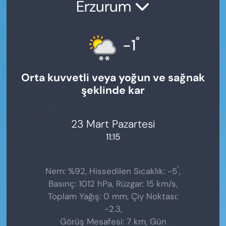
Erzurum
°
-1
Orta kuvvetli veya yoğun ve sağnak
şeklinde kar
23 Mart Pazartesi
11:15
°
Nem: %92, Hissedilen Sıcaklık: -5
,
Basınç: 1012 hPa, Rüzgar: 15 km/s,
Toplam Yağış: 0 mm, Çiy Noktası:
-2.3,
Görüş Mesafesi: 7 km, Gün