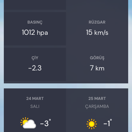
BASINÇ
RÜZGAR
1012
15
hpa
km/s
ÇIY
GÖRÜŞ
-2.3
7
km
24 MART
25 MART
SALI
ÇARŞAMBA
°
°
-3
-1