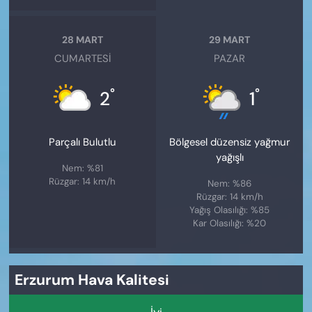
28 MART
29 MART
CUMARTESI
PAZAR
°
°
2
1
Parçalı Bulutlu
Bölgesel düzensiz yağmur
yağışlı
Nem: %81
Rüzgar: 14 km/h
Nem: %86
Rüzgar: 14 km/h
Yağış Olasılığı: %85
Kar Olasılığı: %20
Erzurum Hava Kalitesi
İyi