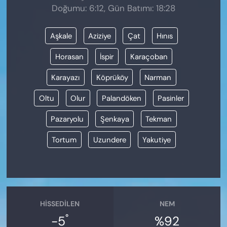
Doğumu: 6:12, Gün Batımı: 18:28
Aşkale
Aziziye
Çat
Hınıs
Horasan
İspir
Karaçoban
Karayazı
Köprüköy
Narman
Oltu
Olur
Palandöken
Pasinler
Pazaryolu
Şenkaya
Tekman
Tortum
Uzundere
Yakutiye
HISSEDILEN
NEM
°
-5
%92