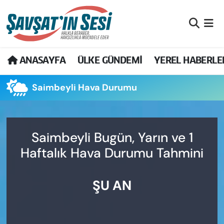
Artvin Nöbetçi Eczaneler
ANASAYFA
ÜLKE GÜNDEMİ
YEREL HABERLE
Artvin Hava Durumu
Saimbeyli Hava Durumu
Artvin Namaz Vakitleri
Artvin Trafik Yoğunluk Haritası
Saimbeyli Bugün, Yarın ve 1
Puan Durumu ve Fikstür
Haftalık Hava Durumu Tahmini
Tüm Manşetler
ŞU AN
Son Dakika Haberleri
Haber Arşivi