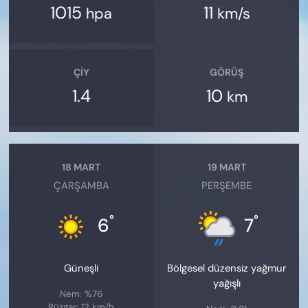
1015
11
hpa
km/s
ÇIY
GÖRÜŞ
1.4
10
km
18 MART
19 MART
ÇARŞAMBA
PERŞEMBE
°
°
6
7
Güneşli
Bölgesel düzensiz yağmur
yağışlı
Nem: %76
Rüzgar: 12 km/h