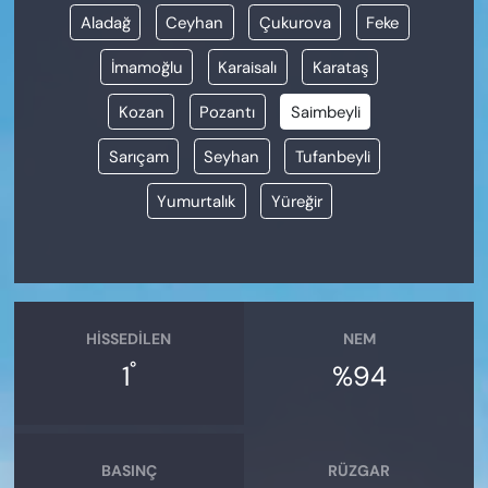
Aladağ
Ceyhan
Çukurova
Feke
İmamoğlu
Karaisalı
Karataş
Kozan
Pozantı
Saimbeyli
Sarıçam
Seyhan
Tufanbeyli
Yumurtalık
Yüreğir
HISSEDILEN
NEM
°
1
%94
BASINÇ
RÜZGAR