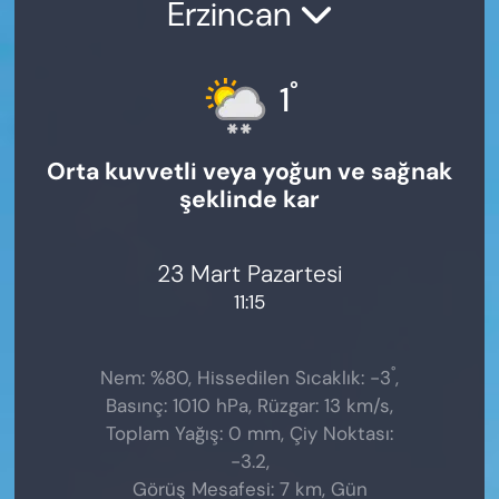
Erzincan
°
1
Orta kuvvetli veya yoğun ve sağnak
şeklinde kar
23 Mart Pazartesi
11:15
°
Nem: %80, Hissedilen Sıcaklık: -3
,
Basınç: 1010 hPa, Rüzgar: 13 km/s,
Toplam Yağış: 0 mm, Çiy Noktası:
-3.2,
Görüş Mesafesi: 7 km, Gün