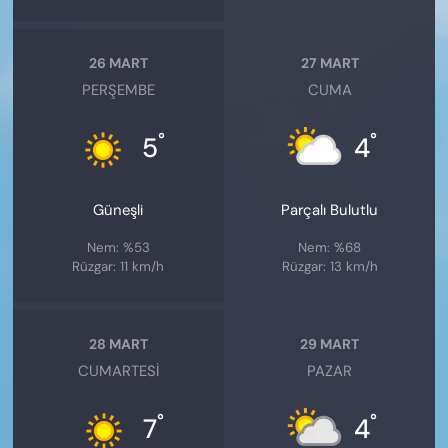
26 MART
27 MART
PERŞEMBE
CUMA
°
°
5
4
Güneşli
Parçalı Bulutlu
Nem: %53
Nem: %68
Rüzgar: 11 km/h
Rüzgar: 13 km/h
28 MART
29 MART
CUMARTESI
PAZAR
°
°
7
4