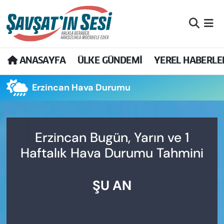
Artvin Nöbetçi Eczaneler
ANASAYFA
ÜLKE GÜNDEMİ
YEREL HABERLE
Artvin Hava Durumu
Erzincan Hava Durumu
Artvin Namaz Vakitleri
Artvin Trafik Yoğunluk Haritası
Erzincan Bugün, Yarın ve 1
Puan Durumu ve Fikstür
Haftalık Hava Durumu Tahmini
Tüm Manşetler
ŞU AN
Son Dakika Haberleri
Haber Arşivi