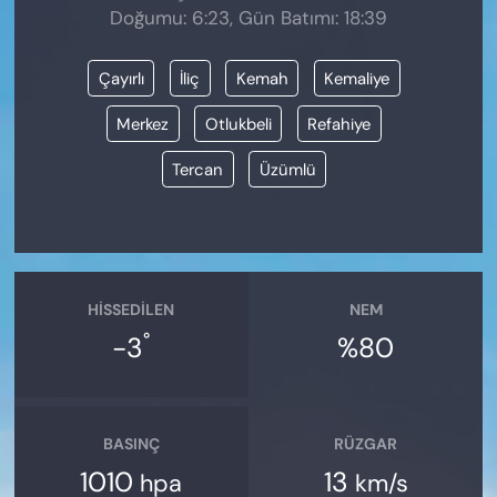
Doğumu: 6:23, Gün Batımı: 18:39
Çayırlı
İliç
Kemah
Kemaliye
Merkez
Otlukbeli
Refahiye
Tercan
Üzümlü
HISSEDILEN
NEM
°
-3
%80
BASINÇ
RÜZGAR
1010
13
hpa
km/s