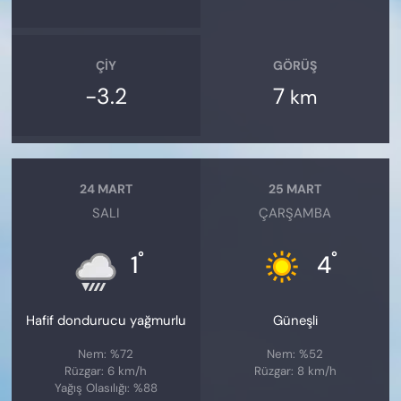
ÇIY
GÖRÜŞ
-3.2
7
km
24 MART
25 MART
SALI
ÇARŞAMBA
°
°
1
4
Hafif dondurucu yağmurlu
Güneşli
Nem: %72
Nem: %52
Rüzgar: 6 km/h
Rüzgar: 8 km/h
Yağış Olasılığı: %88