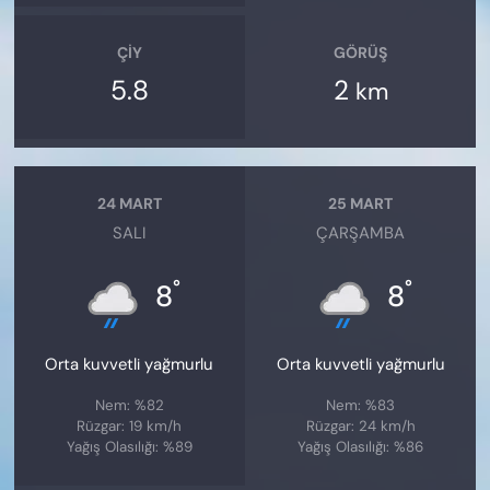
ÇIY
GÖRÜŞ
5.8
2
km
24 MART
25 MART
SALI
ÇARŞAMBA
°
°
8
8
Orta kuvvetli yağmurlu
Orta kuvvetli yağmurlu
Nem: %82
Nem: %83
Rüzgar: 19 km/h
Rüzgar: 24 km/h
Yağış Olasılığı: %89
Yağış Olasılığı: %86