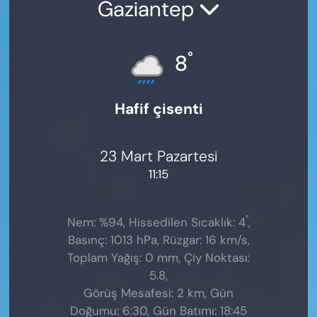
Gaziantep
°
8
Hafif çisenti
23 Mart Pazartesi
11:15
°
Nem: %94, Hissedilen Sıcaklık: 4
,
Basınç: 1013 hPa, Rüzgar: 16 km/s,
Toplam Yağış: 0 mm, Çiy Noktası:
5.8,
Görüş Mesafesi: 2 km, Gün
Doğumu: 6:30, Gün Batımı: 18:45