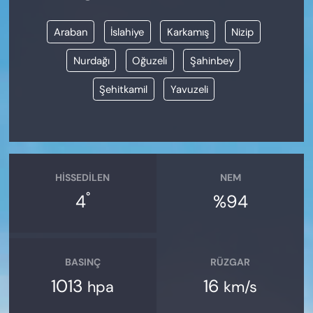
Araban
İslahiye
Karkamış
Nizip
Nurdağı
Oğuzeli
Şahinbey
Şehitkamil
Yavuzeli
HISSEDILEN
NEM
°
4
%94
BASINÇ
RÜZGAR
1013
16
hpa
km/s