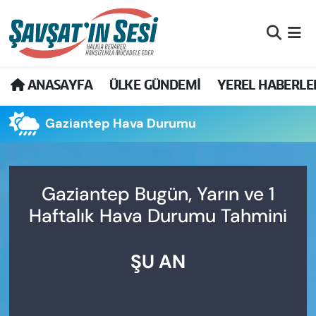
Artvin Nöbetçi Eczaneler
ANASAYFA
ÜLKE GÜNDEMİ
YEREL HABERLE
Artvin Hava Durumu
Gaziantep Hava Durumu
Artvin Namaz Vakitleri
Artvin Trafik Yoğunluk Haritası
Gaziantep Bugün, Yarın ve 1
Puan Durumu ve Fikstür
Haftalık Hava Durumu Tahmini
Tüm Manşetler
ŞU AN
Son Dakika Haberleri
Haber Arşivi