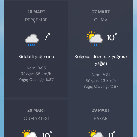
26 MART
27 MART
PERŞEMBE
CUMA
°
°
7
10
Şiddetli yağmurlu
Bölgesel düzensiz yağmur
yağışlı
Nem: %95
Rüzgar: 35 km/h
Nem: %81
Yağış Olasılığı: %87
Rüzgar: 23 km/h
Yağış Olasılığı: %87
28 MART
29 MART
CUMARTESI
PAZAR
°
°
10
11