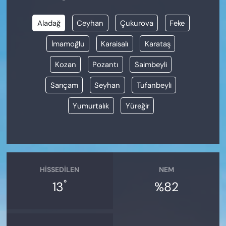
Aladağ
Ceyhan
Çukurova
Feke
İmamoğlu
Karaisalı
Karataş
Kozan
Pozantı
Saimbeyli
Sarıçam
Seyhan
Tufanbeyli
Yumurtalık
Yüreğir
HISSEDILEN
NEM
°
13
%82