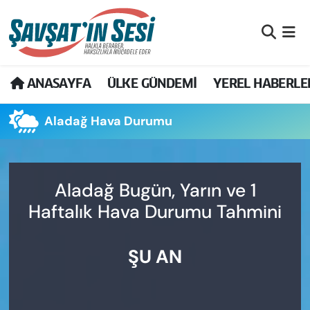
Artvin Nöbetçi Eczaneler
ANASAYFA
ÜLKE GÜNDEMİ
YEREL HABERLE
Artvin Hava Durumu
Aladağ Hava Durumu
Artvin Namaz Vakitleri
Artvin Trafik Yoğunluk Haritası
Aladağ Bugün, Yarın ve 1
Puan Durumu ve Fikstür
Haftalık Hava Durumu Tahmini
Tüm Manşetler
ŞU AN
Son Dakika Haberleri
Haber Arşivi