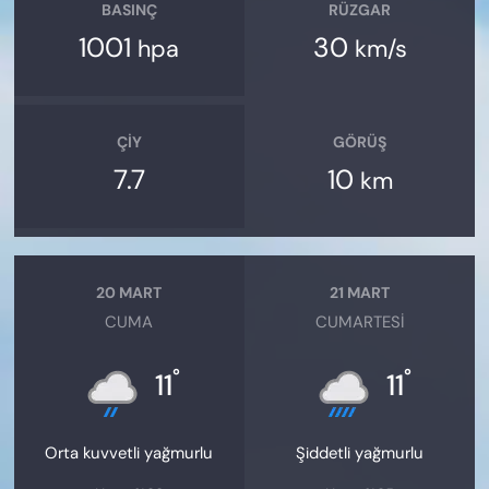
BASINÇ
RÜZGAR
1001
30
hpa
km/s
ÇIY
GÖRÜŞ
7.7
10
km
20 MART
21 MART
CUMA
CUMARTESI
°
°
11
11
Orta kuvvetli yağmurlu
Şiddetli yağmurlu