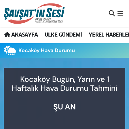
Artvin Nöbetçi Eczaneler
ANASAYFA
ÜLKE GÜNDEMİ
YEREL HABERLE
Artvin Hava Durumu
Kocaköy Hava Durumu
Artvin Namaz Vakitleri
Artvin Trafik Yoğunluk Haritası
Kocaköy Bugün, Yarın ve 1
Puan Durumu ve Fikstür
Haftalık Hava Durumu Tahmini
Tüm Manşetler
ŞU AN
Son Dakika Haberleri
Haber Arşivi