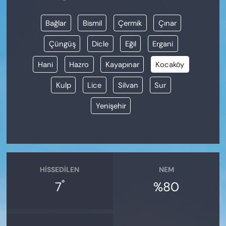
Bağlar
Bismil
Çermik
Çınar
Çüngüş
Dicle
Eğil
Ergani
Hani
Hazro
Kayapınar
Kocaköy
Kulp
Lice
Silvan
Sur
Yenişehir
HISSEDILEN
NEM
°
7
%80