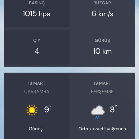
BASINÇ
RÜZGAR
1015
6
hpa
km/s
ÇIY
GÖRÜŞ
4
10
km
18 MART
19 MART
ÇARŞAMBA
PERŞEMBE
°
°
9
8
Güneşli
Orta kuvvetli yağmurlu