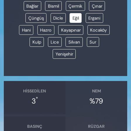
Bağlar
Bismil
Çermik
Çınar
Çüngüş
Dicle
Eğil
Ergani
Hani
Hazro
Kayapınar
Kocaköy
Kulp
Lice
Silvan
Sur
Yenişehir
HISSEDILEN
NEM
°
3
%79
BASINÇ
RÜZGAR