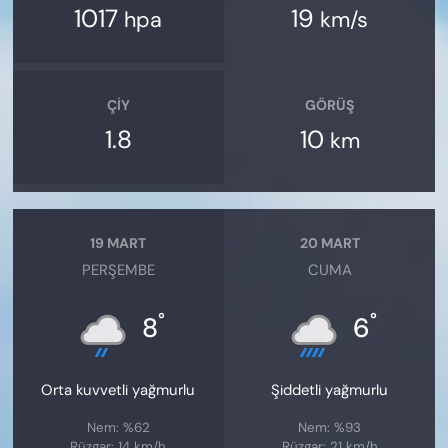
1017
19
hpa
km/s
ÇIY
GÖRÜŞ
1.8
10
km
19 MART
20 MART
PERŞEMBE
CUMA
°
°
8
6
Orta kuvvetli yağmurlu
Şiddetli yağmurlu
Nem: %62
Nem: %93
Rüzgar: 14 km/h
Rüzgar: 21 km/h