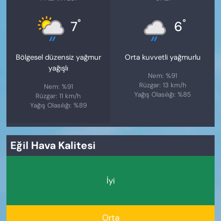
°
°
7
6
Bölgesel düzensiz yağmur
Orta kuvvetli yağmurlu
yağışlı
Nem: %91
Rüzgar: 13 km/h
Nem: %91
Yağış Olasılığı: %85
Rüzgar: 11 km/h
Yağış Olasılığı: %89
Eğil Hava Kalitesi
İyi
Orta