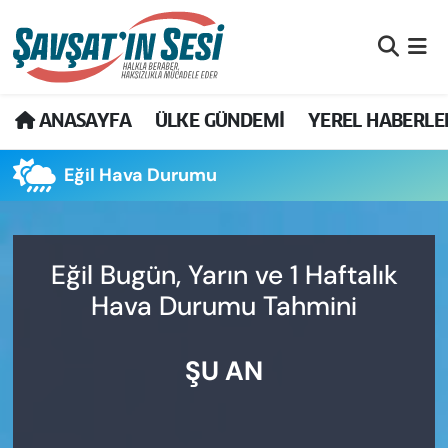
Artvin Nöbetçi Eczaneler
ANASAYFA
ÜLKE GÜNDEMİ
YEREL HABERLE
Artvin Hava Durumu
Eğil Hava Durumu
Artvin Namaz Vakitleri
Artvin Trafik Yoğunluk Haritası
Eğil Bugün, Yarın ve 1 Haftalık
Puan Durumu ve Fikstür
Hava Durumu Tahmini
Tüm Manşetler
ŞU AN
Son Dakika Haberleri
Haber Arşivi