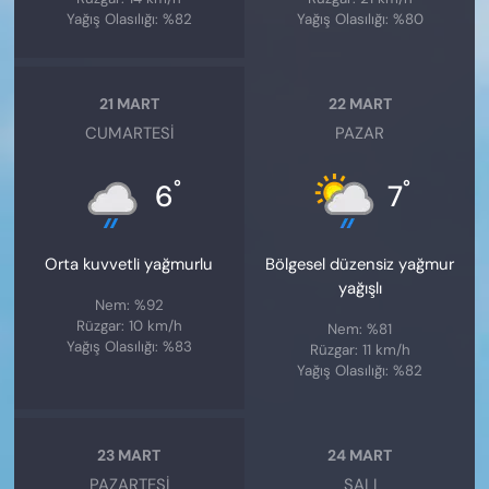
Yağış Olasılığı: %82
Yağış Olasılığı: %80
21 MART
22 MART
CUMARTESI
PAZAR
°
°
6
7
Orta kuvvetli yağmurlu
Bölgesel düzensiz yağmur
yağışlı
Nem: %92
Rüzgar: 10 km/h
Nem: %81
Yağış Olasılığı: %83
Rüzgar: 11 km/h
Yağış Olasılığı: %82
23 MART
24 MART
PAZARTESI
SALI