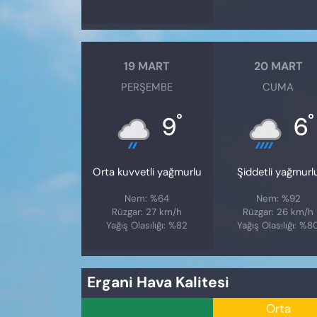
19 MART
20 MART
PERŞEMBE
CUMA
°
°
9
6
Orta kuvvetli yağmurlu
Şiddetli yağmurl
Nem: %64
Nem: %92
Rüzgar: 27 km/h
Rüzgar: 26 km/h
Yağış Olasılığı: %82
Yağış Olasılığı: %8
Ergani Hava Kalitesi
Orta