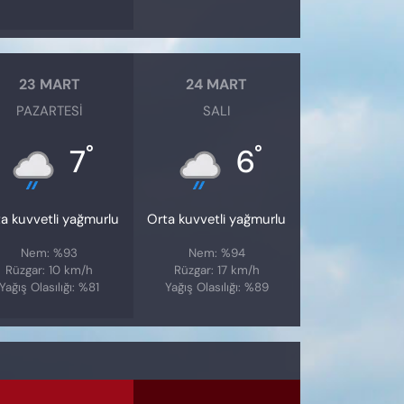
23 MART
24 MART
PAZARTESI
SALI
°
°
7
6
a kuvvetli yağmurlu
Orta kuvvetli yağmurlu
Nem: %93
Nem: %94
Rüzgar: 10 km/h
Rüzgar: 17 km/h
Yağış Olasılığı: %81
Yağış Olasılığı: %89