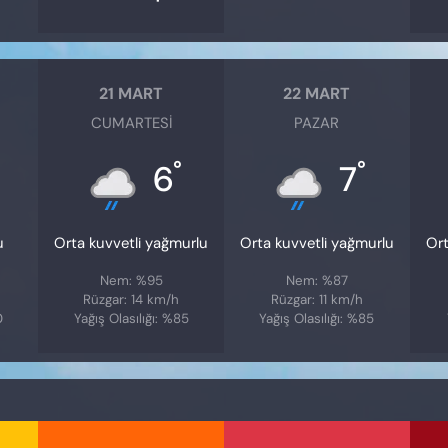
21 MART
22 MART
CUMARTESI
PAZAR
°
°
6
7
u
Orta kuvvetli yağmurlu
Orta kuvvetli yağmurlu
Ort
Nem: %95
Nem: %87
Rüzgar: 14 km/h
Rüzgar: 11 km/h
0
Yağış Olasılığı: %85
Yağış Olasılığı: %85