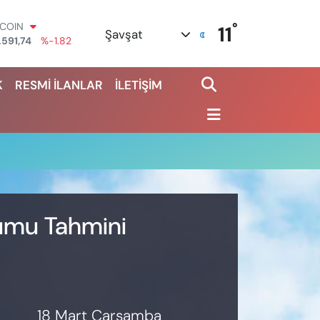
°
TCOIN
11
Şavşat
.591,74
%-1.82
OLAR
,43620
%0.02
K
RESMİ İLANLAR
İLETİŞİM
URO
,38690
%0.19
ERLİN
,60380
%0.18
ALTIN
62,09000
%0.19
ST100
.598,00
%0
rumu Tahmini
18 Mart Çarşamba