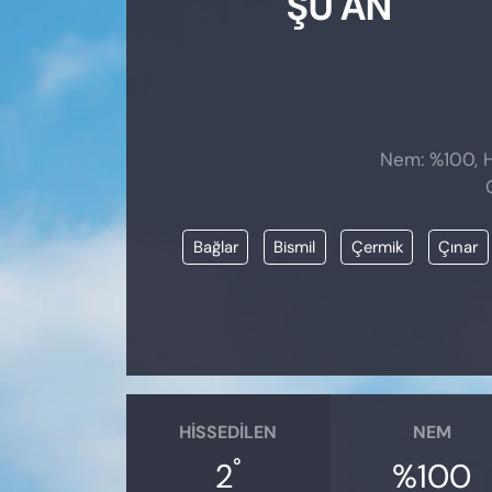
ŞU AN
Nem: %100, H
Bağlar
Bismil
Çermik
Çınar
HISSEDILEN
NEM
°
2
%100