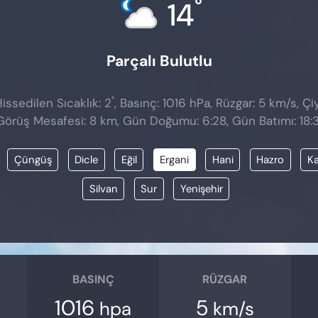
°
14
Parçalı Bulutlu
°
issedilen Sıcaklık: 2
, Basınç: 1016 hPa, Rüzgar: 5 km/s, Çiy
Görüş Mesafesi: 8 km, Gün Doğumu: 6:28, Gün Batımı: 18:3
Çüngüş
Dicle
Eğil
Ergani
Hani
Hazro
Ka
Silvan
Sur
Yenişehir
BASINÇ
RÜZGAR
1016
5
hpa
km/s