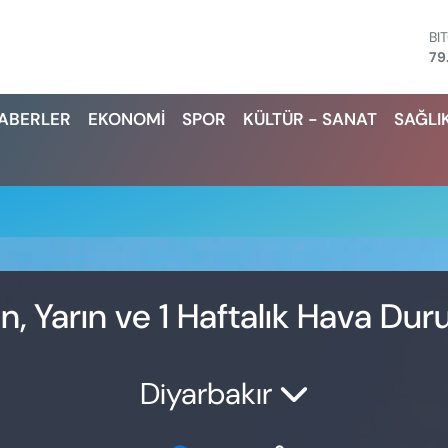
BI
79
D
45
HABERLER
EKONOMİ
SPOR
KÜLTÜR - SANAT
SAĞLI
E
53
ST
61
G.
68
Bİ
14
n, Yarın ve 1 Haftalık Hava Du
Diyarbakır