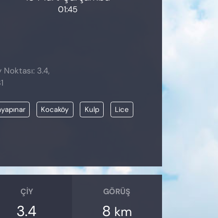
01:45
 Noktası: 3.4,
1
yapınar
Kocaköy
Kulp
Lice
ÇIY
GÖRÜŞ
3.4
8
km