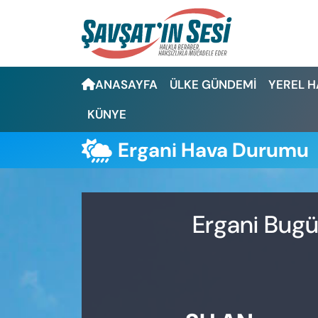
Artvin Nöbetçi Eczaneler
ANASAYFA
ÜLKE GÜNDEMİ
YEREL 
Artvin Hava Durumu
KÜNYE
Artvin Namaz Vakitleri
Ergani Hava Durumu
Artvin Trafik Yoğunluk Haritası
Puan Durumu ve Fikstür
Ergani Bugü
Tüm Manşetler
Son Dakika Haberleri
Haber Arşivi