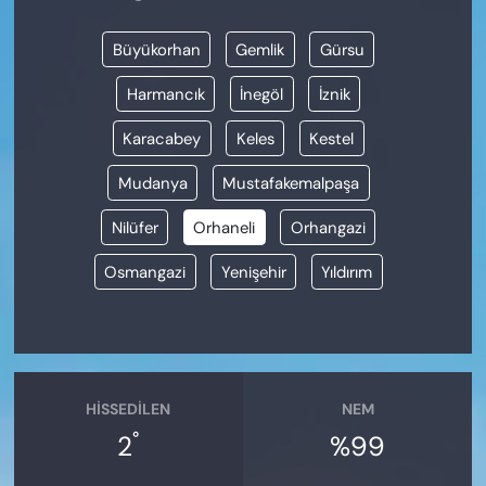
Büyükorhan
Gemlik
Gürsu
Harmancık
İnegöl
İznik
Karacabey
Keles
Kestel
Mudanya
Mustafakemalpaşa
Nilüfer
Orhaneli
Orhangazi
Osmangazi
Yenişehir
Yıldırım
HISSEDILEN
NEM
°
2
%99