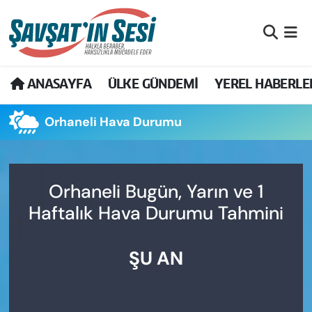
Artvin Nöbetçi Eczaneler
ANASAYFA
ÜLKE GÜNDEMİ
YEREL HABERLE
Artvin Hava Durumu
Orhaneli Hava Durumu
Artvin Namaz Vakitleri
Artvin Trafik Yoğunluk Haritası
Orhaneli Bugün, Yarın ve 1
Puan Durumu ve Fikstür
Haftalık Hava Durumu Tahmini
Tüm Manşetler
ŞU AN
Son Dakika Haberleri
Haber Arşivi