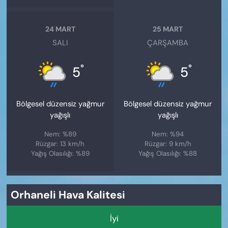
24 MART
25 MART
SALI
ÇARŞAMBA
°
°
5
5
Bölgesel düzensiz yağmur
Bölgesel düzensiz yağmur
yağışlı
yağışlı
Nem: %89
Nem: %94
Rüzgar: 13 km/h
Rüzgar: 9 km/h
Yağış Olasılığı: %89
Yağış Olasılığı: %88
Orhaneli Hava Kalitesi
İyi