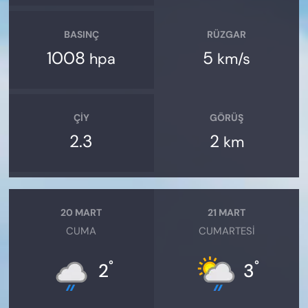
BASINÇ
RÜZGAR
1008
5
hpa
km/s
ÇIY
GÖRÜŞ
2.3
2
km
20 MART
21 MART
CUMA
CUMARTESI
°
°
2
3