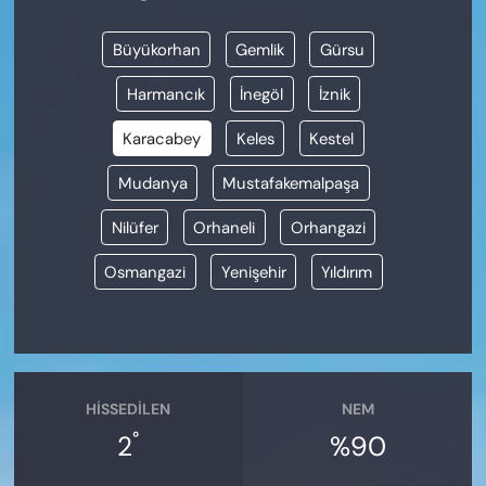
Büyükorhan
Gemlik
Gürsu
Harmancık
İnegöl
İznik
Karacabey
Keles
Kestel
Mudanya
Mustafakemalpaşa
Nilüfer
Orhaneli
Orhangazi
Osmangazi
Yenişehir
Yıldırım
HISSEDILEN
NEM
°
2
%90