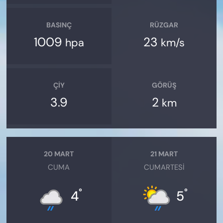
BASINÇ
RÜZGAR
1009
23
hpa
km/s
ÇIY
GÖRÜŞ
3.9
2
km
20 MART
21 MART
CUMA
CUMARTESI
°
°
4
5