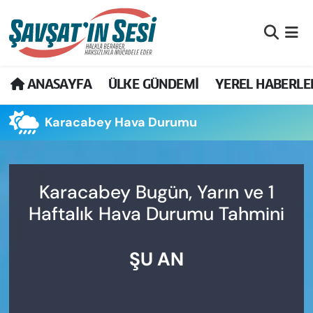
Artvin Nöbetçi Eczaneler
ANASAYFA
ÜLKE GÜNDEMİ
YEREL HABERLE
Artvin Hava Durumu
Karacabey Hava Durumu
Artvin Namaz Vakitleri
Artvin Trafik Yoğunluk Haritası
Karacabey Bugün, Yarın ve 1
Puan Durumu ve Fikstür
Haftalık Hava Durumu Tahmini
Tüm Manşetler
ŞU AN
Son Dakika Haberleri
Haber Arşivi