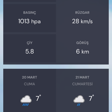
BASINÇ
RÜZGAR
1013
28
hpa
km/s
ÇIY
GÖRÜŞ
5.8
6
km
20 MART
21 MART
CUMA
CUMARTESI
°
°
7
7