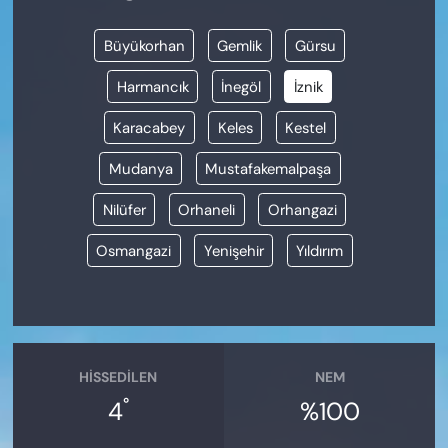
Büyükorhan
Gemlik
Gürsu
Harmancık
İnegöl
İznik
Karacabey
Keles
Kestel
Mudanya
Mustafakemalpaşa
Nilüfer
Orhaneli
Orhangazi
Osmangazi
Yenişehir
Yıldırım
HISSEDILEN
NEM
°
4
%100