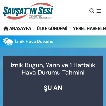
Artvin Nöbetçi Eczaneler
ANASAYFA
ÜLKE GÜNDEMİ
YEREL HABERLE
Artvin Hava Durumu
İznik Hava Durumu
Artvin Namaz Vakitleri
Artvin Trafik Yoğunluk Haritası
İznik Bugün, Yarın ve 1 Haftalık
Puan Durumu ve Fikstür
Hava Durumu Tahmini
Tüm Manşetler
ŞU AN
Son Dakika Haberleri
Haber Arşivi