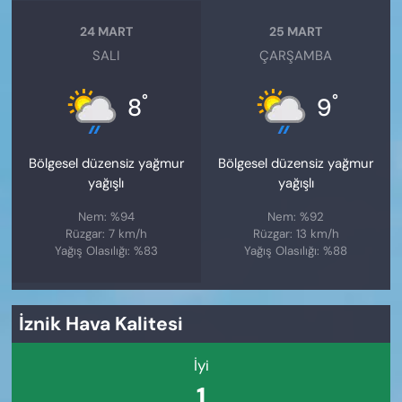
24 MART
25 MART
SALI
ÇARŞAMBA
°
°
8
9
Bölgesel düzensiz yağmur
Bölgesel düzensiz yağmur
yağışlı
yağışlı
Nem: %94
Nem: %92
Rüzgar: 7 km/h
Rüzgar: 13 km/h
Yağış Olasılığı: %83
Yağış Olasılığı: %88
İznik Hava Kalitesi
İyi
1