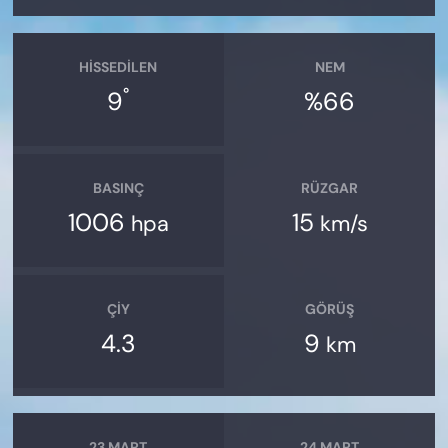
HISSEDILEN
NEM
°
9
%66
BASINÇ
RÜZGAR
1006
15
hpa
km/s
ÇIY
GÖRÜŞ
4.3
9
km
23 MART
24 MART