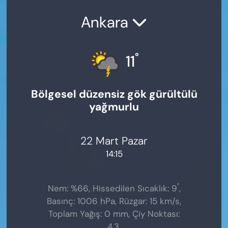
Ankara
°
11
Bölgesel düzensiz gök gürültülü
yağmurlu
22 Mart Pazar
14:15
°
Nem: %66, Hissedilen Sıcaklık: 9
,
Basınç: 1006 hPa, Rüzgar: 15 km/s,
Toplam Yağış: 0 mm, Çiy Noktası:
4.3,