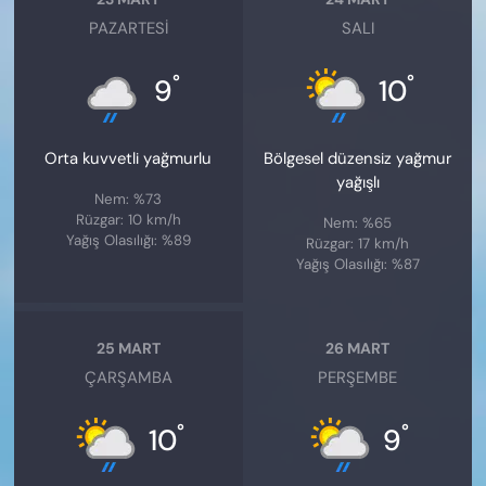
PAZARTESI
SALI
°
°
9
10
Orta kuvvetli yağmurlu
Bölgesel düzensiz yağmur
yağışlı
Nem: %73
Rüzgar: 10 km/h
Nem: %65
Yağış Olasılığı: %89
Rüzgar: 17 km/h
Yağış Olasılığı: %87
25 MART
26 MART
ÇARŞAMBA
PERŞEMBE
°
°
10
9