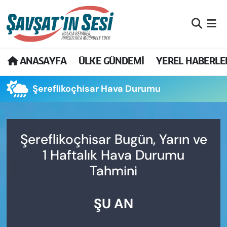
Artvin Nöbetçi Eczaneler
ANASAYFA
ÜLKE GÜNDEMİ
YEREL HABERLE
Artvin Hava Durumu
Şereflikoçhisar Hava Durumu
Artvin Namaz Vakitleri
Artvin Trafik Yoğunluk Haritası
Şereflikoçhisar Bugün, Yarın ve
Puan Durumu ve Fikstür
1 Haftalık Hava Durumu
Tüm Manşetler
Tahmini
Son Dakika Haberleri
ŞU AN
Haber Arşivi