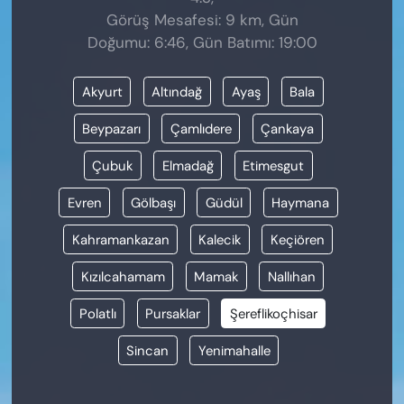
Görüş Mesafesi: 9 km, Gün
Doğumu: 6:46, Gün Batımı: 19:00
Akyurt
Altındağ
Ayaş
Bala
Beypazarı
Çamlıdere
Çankaya
Çubuk
Elmadağ
Etimesgut
Evren
Gölbaşı
Güdül
Haymana
Kahramankazan
Kalecik
Keçiören
Kızılcahamam
Mamak
Nallıhan
Polatlı
Pursaklar
Şereflikoçhisar
Sincan
Yenimahalle