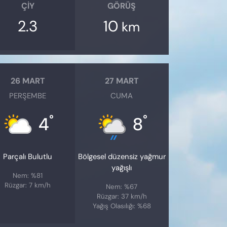
ÇIY
GÖRÜŞ
2.3
10
km
26 MART
27 MART
PERŞEMBE
CUMA
°
°
4
8
Parçalı Bulutlu
Bölgesel düzensiz yağmur
yağışlı
Nem: %81
Rüzgar: 7 km/h
Nem: %67
Rüzgar: 37 km/h
Yağış Olasılığı: %68