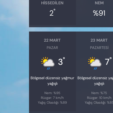
HISSEDILEN
NEM
°
2
%91
22 MART
23 MART
PAZAR
PAZARTESI
°
°
3
7
Bölgesel düzensiz yağmur
Bölgesel düzensiz y
yağışlı
yağışlı
Nem: %95
Nem: %75
Rüzgar: 7 km/h
Rüzgar: 10 km/h
Yağış Olasılığı: %89
Yağış Olasılığı: %8