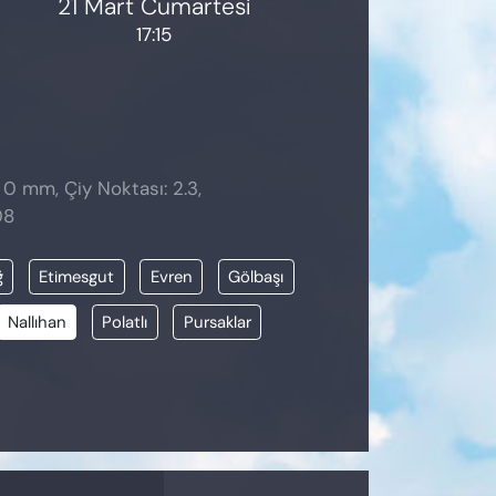
21 Mart Cumartesi
17:15
: 0 mm, Çiy Noktası: 2.3,
08
ğ
Etimesgut
Evren
Gölbaşı
Nallıhan
Polatlı
Pursaklar