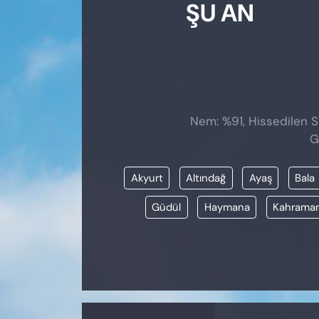
ŞU AN
Nem: %91, Hissedilen Sı
G
Akyurt
Altındağ
Ayaş
Bala
Güdül
Haymana
Kahrama