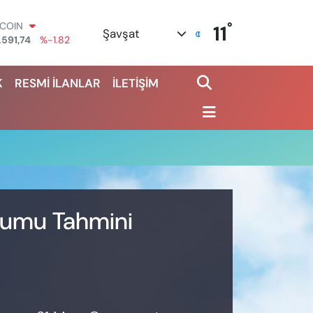
°
TCOIN
11
Şavşat
.591,74
%-1.82
OLAR
,43620
%0.02
K
RESMİ İLANLAR
İLETİŞİM
URO
,38690
%0.19
ERLİN
,60380
%0.18
ALTIN
62,09000
%0.19
ST100
.598,00
%0
urumu Tahmini