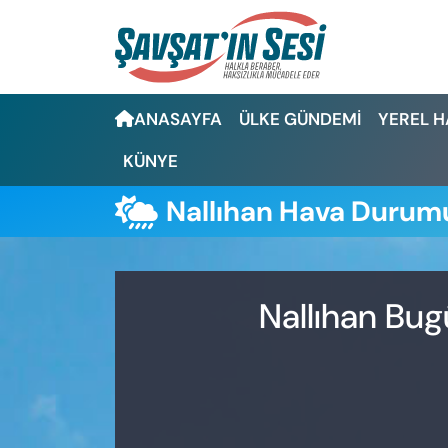
Artvin Nöbetçi Eczaneler
ANASAYFA
ÜLKE GÜNDEMİ
YEREL 
Artvin Hava Durumu
KÜNYE
Artvin Namaz Vakitleri
Nallıhan Hava Durum
Artvin Trafik Yoğunluk Haritası
Puan Durumu ve Fikstür
Nallıhan Bug
Tüm Manşetler
Son Dakika Haberleri
Haber Arşivi