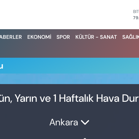
BI
79
D
45
HABERLER
EKONOMİ
SPOR
KÜLTÜR - SANAT
SAĞLI
E
53
ST
61
G.
u
68
Bİ
14
ün, Yarın ve 1 Haftalık Hava D
Ankara