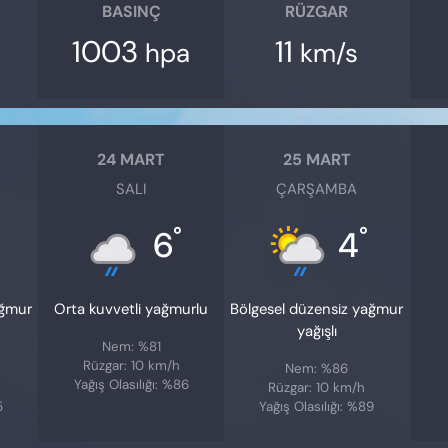
BASINÇ
RÜZGAR
1003
11
hpa
km/s
24 MART
25 MART
SALI
ÇARŞAMBA
°
°
6
4
ağmur
Orta kuvvetli yağmurlu
Bölgesel düzensiz yağmur
yağışlı
Nem: %81
Rüzgar: 10 km/h
Nem: %86
Yağış Olasılığı: %86
Rüzgar: 10 km/h
5
Yağış Olasılığı: %89