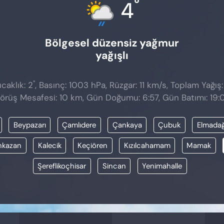
°
4
Bölgesel düzensiz yağmur
yağışlı
°
caklık: 2
, Basınç: 1003 hPa, Rüzgar: 11 km/s, Toplam Yağış
örüş Mesafesi: 10 km, Gün Doğumu: 6:57, Gün Batımı: 19:
Beypazarı
Çamlıdere
Çankaya
Çubuk
Elmada
nkazan
Kalecik
Keçiören
Kızılcahamam
Mamak
Şereflikoçhisar
Sincan
Yenimahalle