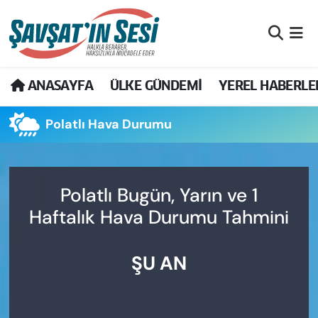
Artvin Nöbetçi Eczaneler
ANASAYFA
ÜLKE GÜNDEMİ
YEREL HABERLE
Artvin Hava Durumu
Polatlı Hava Durumu
Artvin Namaz Vakitleri
Artvin Trafik Yoğunluk Haritası
Polatlı Bugün, Yarın ve 1
Puan Durumu ve Fikstür
Haftalık Hava Durumu Tahmini
Tüm Manşetler
ŞU AN
Son Dakika Haberleri
Haber Arşivi