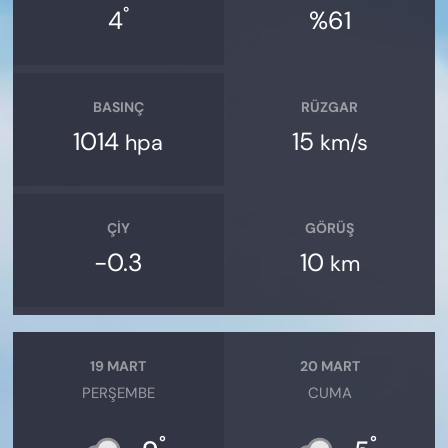
°
4
%61
BASINÇ
RÜZGAR
1014
15
hpa
km/s
ÇIY
GÖRÜŞ
-0.3
10
km
19 MART
20 MART
PERŞEMBE
CUMA
°
°