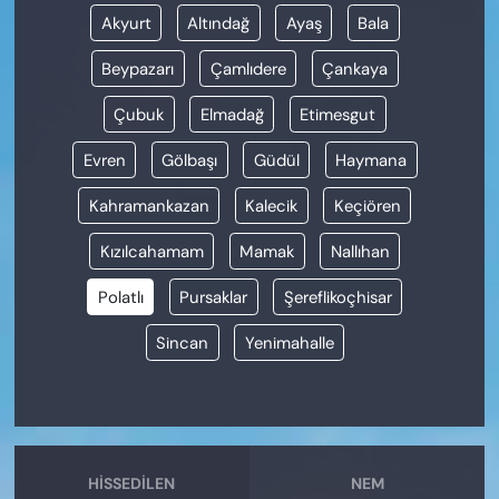
Akyurt
Altındağ
Ayaş
Bala
Beypazarı
Çamlıdere
Çankaya
Çubuk
Elmadağ
Etimesgut
Evren
Gölbaşı
Güdül
Haymana
Kahramankazan
Kalecik
Keçiören
Kızılcahamam
Mamak
Nallıhan
Polatlı
Pursaklar
Şereflikoçhisar
Sincan
Yenimahalle
HISSEDILEN
NEM