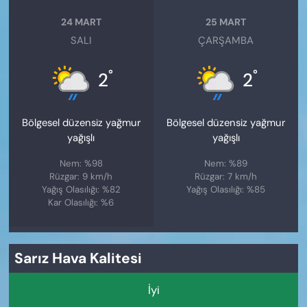
24 MART
25 MART
SALI
ÇARŞAMBA
°
°
2
2
Bölgesel düzensiz yağmur
Bölgesel düzensiz yağmur
yağışlı
yağışlı
Nem: %98
Nem: %89
Rüzgar: 9 km/h
Rüzgar: 7 km/h
Yağış Olasılığı: %82
Yağış Olasılığı: %85
Kar Olasılığı: %6
Sarız Hava Kalitesi
İyi