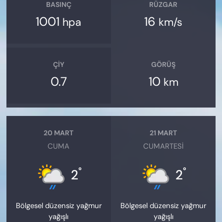
BASINÇ
RÜZGAR
1001
16
hpa
km/s
ÇIY
GÖRÜŞ
0.7
10
km
20 MART
21 MART
CUMA
CUMARTESI
°
°
2
2
Bölgesel düzensiz yağmur
Bölgesel düzensiz yağmur
yağışlı
yağışlı