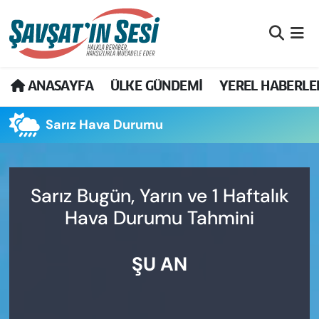
Artvin Nöbetçi Eczaneler
ANASAYFA
ÜLKE GÜNDEMİ
YEREL HABERLE
Artvin Hava Durumu
Sarız Hava Durumu
Artvin Namaz Vakitleri
Artvin Trafik Yoğunluk Haritası
Sarız Bugün, Yarın ve 1 Haftalık
Puan Durumu ve Fikstür
Hava Durumu Tahmini
Tüm Manşetler
ŞU AN
Son Dakika Haberleri
Haber Arşivi