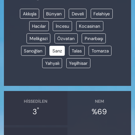
Akkışla
Bünyan
Develi
Felahiye
Hacılar
İncesu
Kocasinan
Melikgazi
Özvatan
Pınarbaşı
Sarıoğlan
Sarız
Talas
Tomarza
Yahyalı
Yeşilhisar
HISSEDILEN
NEM
°
3
%69