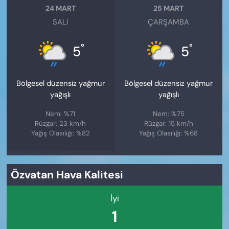
24 MART
25 MART
SALI
ÇARŞAMBA
°
°
5
5
Bölgesel düzensiz yağmur
Bölgesel düzensiz yağmur
yağışlı
yağışlı
Nem: %71
Nem: %75
Rüzgar: 23 km/h
Rüzgar: 15 km/h
Yağış Olasılığı: %82
Yağış Olasılığı: %68
Özvatan Hava Kalitesi
İyi
1