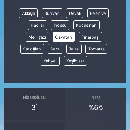
Akkışla
Bünyan
Develi
Felahiye
Hacılar
İncesu
Kocasinan
Melikgazi
Özvatan
Pınarbaşı
Sarıoğlan
Sarız
Talas
Tomarza
Yahyalı
Yeşilhisar
HISSEDILEN
NEM
°
3
%65