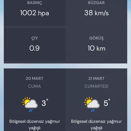
BASINÇ
RÜZGAR
1002
38
hpa
km/s
ÇIY
GÖRÜŞ
0.9
10
km
20 MART
21 MART
CUMA
CUMARTESI
°
°
3
5
Bölgesel düzensiz yağmur
Bölgesel düzensiz yağmur
yağışlı
yağışlı