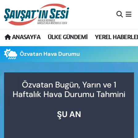
Artvin Nöbetçi Eczaneler
ANASAYFA
ÜLKE GÜNDEMİ
YEREL HABERLE
Artvin Hava Durumu
Özvatan Hava Durumu
Artvin Namaz Vakitleri
Artvin Trafik Yoğunluk Haritası
Özvatan Bugün, Yarın ve 1
Puan Durumu ve Fikstür
Haftalık Hava Durumu Tahmini
Tüm Manşetler
ŞU AN
Son Dakika Haberleri
Haber Arşivi