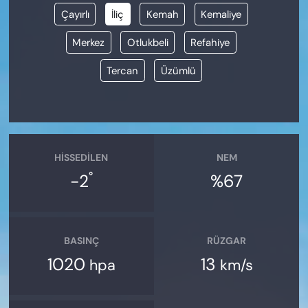
Çayırlı
İliç
Kemah
Kemaliye
Merkez
Otlukbeli
Refahiye
Tercan
Üzümlü
HISSEDILEN
NEM
°
-2
%67
BASINÇ
RÜZGAR
1020
13
hpa
km/s