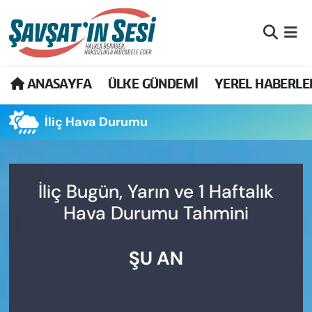
Artvin Nöbetçi Eczaneler
ANASAYFA
ÜLKE GÜNDEMİ
YEREL HABERLE
Artvin Hava Durumu
İliç Hava Durumu
Artvin Namaz Vakitleri
Artvin Trafik Yoğunluk Haritası
İliç Bugün, Yarın ve 1 Haftalık
Puan Durumu ve Fikstür
Hava Durumu Tahmini
Tüm Manşetler
ŞU AN
Son Dakika Haberleri
Haber Arşivi