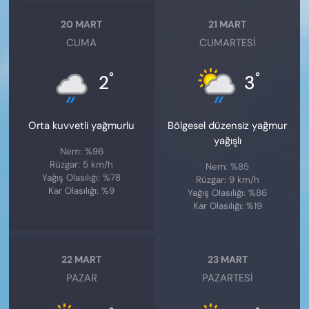
20 MART
21 MART
CUMA
CUMARTESI
°
°
2
3
Orta kuvvetli yağmurlu
Bölgesel düzensiz yağmur
yağışlı
Nem: %96
Rüzgar: 5 km/h
Nem: %85
Yağış Olasılığı: %78
Rüzgar: 9 km/h
Kar Olasılığı: %9
Yağış Olasılığı: %86
Kar Olasılığı: %19
22 MART
23 MART
PAZAR
PAZARTESI