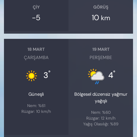
ÇIY
GÖRÜŞ
-5
10
km
18 MART
19 MART
ÇARŞAMBA
PERŞEMBE
°
°
3
4
Güneşli
Bölgesel düzensiz yağmur
yağışlı
Nem: %61
Rüzgar: 10 km/h
Nem: %60
Rüzgar: 12 km/h
Yağış Olasılığı: %89