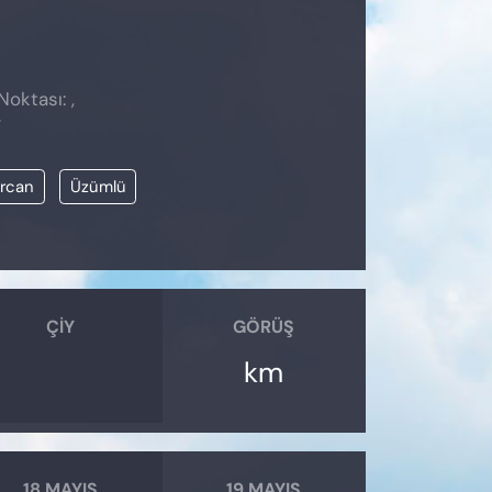
Noktası: ,
7
ercan
Üzümlü
ÇIY
GÖRÜŞ
km
18 MAYIS
19 MAYIS