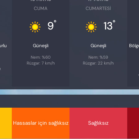
CUMA
CUMARTESI
°
°
9
13
urlu
Güneşli
Güneşli
Bölg
Nem: %60
Nem: %59
Rüzgar: 7 km/h
Rüzgar: 22 km/h
9
Hassaslar için sağlıksız
Sağlıksız