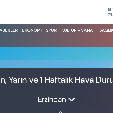
BI
79
D
45
HABERLER
EKONOMİ
SPOR
KÜLTÜR - SANAT
SAĞLI
E
53
ST
61
G.
68
Bİ
14
ün, Yarın ve 1 Haftalık Hava Du
Erzincan