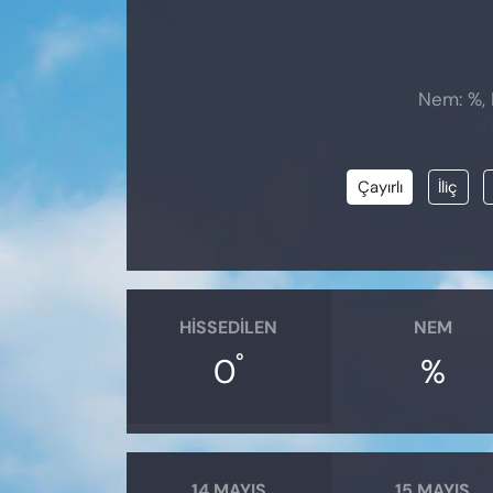
Nem: %, 
Çayırlı
İliç
HISSEDILEN
NEM
°
0
%
14 MAYIS
15 MAYIS