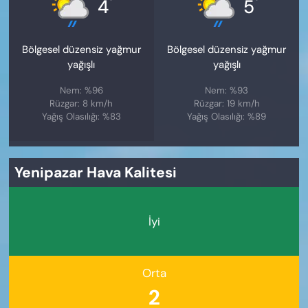
°
°
4
5
Bölgesel düzensiz yağmur
Bölgesel düzensiz yağmur
yağışlı
yağışlı
Nem: %96
Nem: %93
Rüzgar: 8 km/h
Rüzgar: 19 km/h
Yağış Olasılığı: %83
Yağış Olasılığı: %89
Yenipazar Hava Kalitesi
İyi
Orta
2