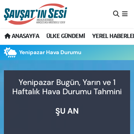
Artvin Nöbetçi Eczaneler
ANASAYFA
ÜLKE GÜNDEMİ
YEREL HABERLE
Artvin Hava Durumu
Yenipazar Hava Durumu
Artvin Namaz Vakitleri
Artvin Trafik Yoğunluk Haritası
Yenipazar Bugün, Yarın ve 1
Puan Durumu ve Fikstür
Haftalık Hava Durumu Tahmini
Tüm Manşetler
ŞU AN
Son Dakika Haberleri
Haber Arşivi