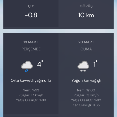
ÇIY
GÖRÜŞ
-0.8
10
km
19 MART
20 MART
PERŞEMBE
CUMA
°
°
4
1
Orta kuvvetli yağmurlu
Yoğun kar yağışlı
Nem: %93
Nem: %100
Rüzgar: 17 km/h
Rüzgar: 13 km/h
Yağış Olasılığı: %89
Yağış Olasılığı: %82
Kar Olasılığı: %65