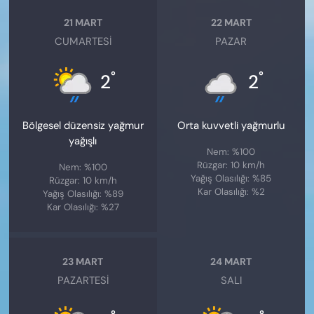
21 MART
22 MART
CUMARTESI
PAZAR
°
°
2
2
Bölgesel düzensiz yağmur
Orta kuvvetli yağmurlu
yağışlı
Nem: %100
Rüzgar: 10 km/h
Nem: %100
Yağış Olasılığı: %85
Rüzgar: 10 km/h
Kar Olasılığı: %2
Yağış Olasılığı: %89
Kar Olasılığı: %27
23 MART
24 MART
PAZARTESI
SALI