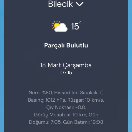
Bilecik
°
15
Parçalı Bulutlu
18 Mart Çarşamba
07:15
°
Nem: %80, Hissedilen Sıcaklık: 1
,
Basınç: 1012 hPa, Rüzgar: 10 km/s,
Çiy Noktası: -0.8,
Görüş Mesafesi: 10 km, Gün
Doğumu: 7:05, Gün Batımı: 19:08