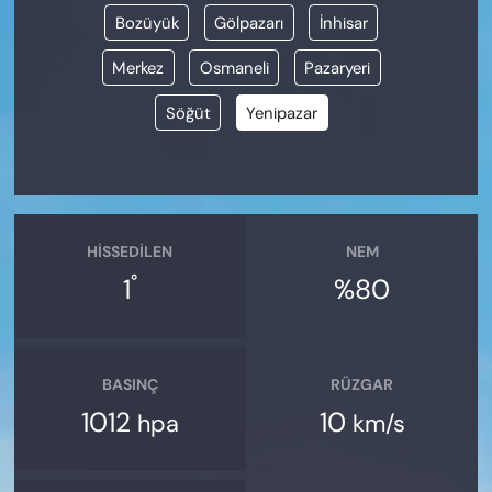
Bozüyük
Gölpazarı
İnhisar
Merkez
Osmaneli
Pazaryeri
Söğüt
Yenipazar
HISSEDILEN
NEM
°
1
%80
BASINÇ
RÜZGAR
1012
10
hpa
km/s