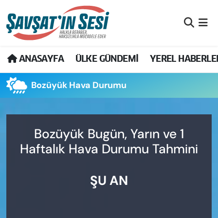
Artvin Nöbetçi Eczaneler
ANASAYFA
ÜLKE GÜNDEMİ
YEREL HABERLE
Artvin Hava Durumu
Bozüyük Hava Durumu
Artvin Namaz Vakitleri
Artvin Trafik Yoğunluk Haritası
Bozüyük Bugün, Yarın ve 1
Puan Durumu ve Fikstür
Haftalık Hava Durumu Tahmini
Tüm Manşetler
ŞU AN
Son Dakika Haberleri
Haber Arşivi