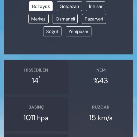
Bozüyük
Gölpazarı
İnhisar
Merkez
Osmaneli
Pazaryeri
Söğüt
Yenipazar
HISSEDILEN
NEM
°
14
%43
BASINÇ
RÜZGAR
1011
15
hpa
km/s