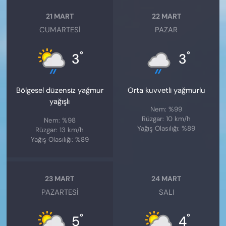
21 MART
22 MART
CUMARTESI
PAZAR
°
°
3
3
Bölgesel düzensiz yağmur
Orta kuvvetli yağmurlu
yağışlı
Nem: %99
Rüzgar: 10 km/h
Nem: %98
Yağış Olasılığı: %89
Rüzgar: 13 km/h
Yağış Olasılığı: %89
23 MART
24 MART
PAZARTESI
SALI
°
°
5
4