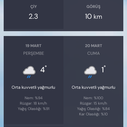
ÇIY
GÖRÜŞ
2.3
10
km
19 MART
20 MART
PERŞEMBE
CUMA
°
°
4
1
Orta kuvvetli yağmurlu
Orta kuvvetli yağmurlu
Nem: %94
Nem: %100
Rüzgar: 18 km/h
Rüzgar: 15 km/h
Yağış Olasılığı: %91
Yağış Olasılığı: %84
Kar Olasılığı: %10