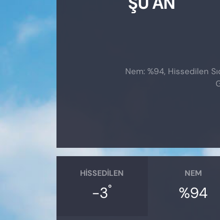
ŞU AN
Nem: %94, Hissedilen Sıc
G
HISSEDILEN
NEM
°
-3
%94