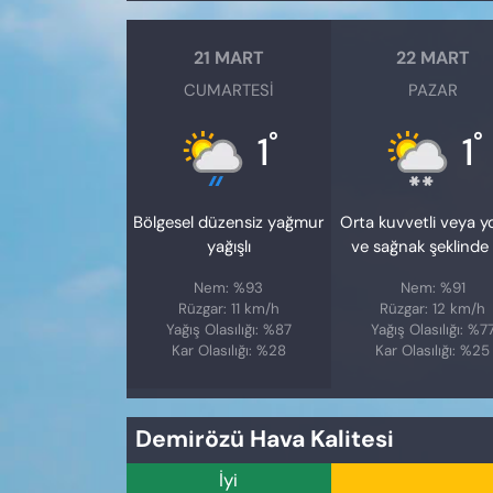
21 MART
22 MART
CUMARTESI
PAZAR
°
°
1
1
Bölgesel düzensiz yağmur
Orta kuvvetli veya 
yağışlı
ve sağnak şeklinde 
Nem: %93
Nem: %91
Rüzgar: 11 km/h
Rüzgar: 12 km/h
Yağış Olasılığı: %87
Yağış Olasılığı: %7
Kar Olasılığı: %28
Kar Olasılığı: %25
Demirözü Hava Kalitesi
İyi