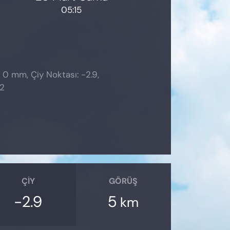
05:15
: 0 mm, Çiy Noktası: -2.9,
32
ÇIY
GÖRÜŞ
-2.9
5
km