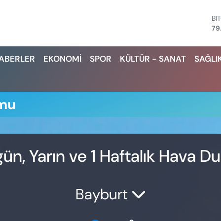
BI
79
D
45
HABERLER
EKONOMİ
SPOR
KÜLTÜR - SANAT
SAĞLI
E
53
ST
61
G.
umu
68
Bİ
14
n, Yarın ve 1 Haftalık Hava 
Bayburt