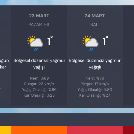
23 MART
24 MART
PAZARTESI
SALI
°
°
1
1
yoğun
Bölgesel düzensiz yağmur
Bölgesel düzensiz yağmur
kar
yağışlı
yağışlı
Nem: %89
Nem: %79
Rüzgar: 23 km/h
Rüzgar: 17 km/h
7
Yağış Olasılığı: %86
Yağış Olasılığı: %80
Kar Olasılığı: %23
Kar Olasılığı: %27