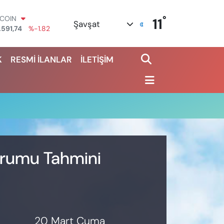
°
TCOIN
11
Şavşat
.591,74
%-1.82
OLAR
,43620
%0.02
K
RESMİ İLANLAR
İLETİŞİM
URO
,38690
%0.19
ERLİN
,60380
%0.18
ALTIN
62,09000
%0.19
ST100
.598,00
%0
Durumu Tahmini
20 Mart Cuma