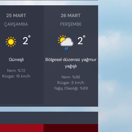
25 MART
26 MART
ÇARŞAMBA
PERŞEMBE
°
°
2
2
Güneşli
Bölgesel düzensiz yağmur
yağışlı
Nem: %72
Rüzgar: 16 km/h
Nem: %86
Rüzgar: 8 km/h
Yağış Olasılığı: %89