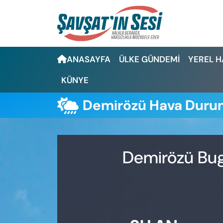
Artvin Nöbetçi Eczaneler
ANASAYFA
ÜLKE GÜNDEMİ
YEREL 
Artvin Hava Durumu
KÜNYE
Artvin Namaz Vakitleri
Demirözü Hava Dur
Artvin Trafik Yoğunluk Haritası
Puan Durumu ve Fikstür
Demirözü Bugü
Tüm Manşetler
Son Dakika Haberleri
Haber Arşivi