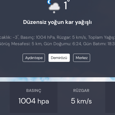
°
1
Düzensiz yoğun kar yağışlı
°
aklık: -3
, Basınç: 1004 hPa, Rüzgar: 5 km/s, Toplam Yağış
örüş Mesafesi: 5 km, Gün Doğumu: 6:24, Gün Batımı: 18:
Aydıntepe
Demirözü
Merkez
BASINÇ
RÜZGAR
1004
5
hpa
km/s