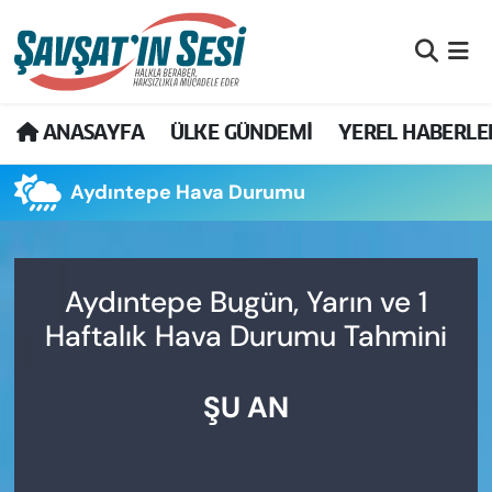
Artvin Nöbetçi Eczaneler
ANASAYFA
ÜLKE GÜNDEMİ
YEREL HABERLE
Artvin Hava Durumu
Aydıntepe Hava Durumu
Artvin Namaz Vakitleri
Artvin Trafik Yoğunluk Haritası
Aydıntepe Bugün, Yarın ve 1
Puan Durumu ve Fikstür
Haftalık Hava Durumu Tahmini
Tüm Manşetler
ŞU AN
Son Dakika Haberleri
Haber Arşivi