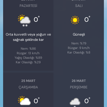
PAZARTESI
SALI
°
°
0
0
Orta kuvvetli veya yoğun ve
Güneşli
sağnak şeklinde kar
Nem: %79
Rüzgar: 9 km/h
Nem: %86
Kar Olasılığı: %8
Rüzgar: 13 km/h
Yağış Olasılığı: %89
Kar Olasılığı: %29
25 MART
26 MART
ÇARŞAMBA
PERŞEMBE
°
°
0
0