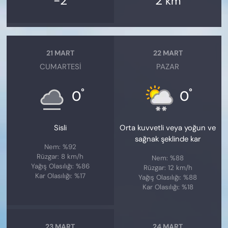
-2
2
km
21 MART
22 MART
CUMARTESI
PAZAR
°
°
0
0
Sisli
Orta kuvvetli veya yoğun ve
sağnak şeklinde kar
Nem: %92
Rüzgar: 8 km/h
Nem: %88
Yağış Olasılığı: %86
Rüzgar: 12 km/h
Kar Olasılığı: %17
Yağış Olasılığı: %88
Kar Olasılığı: %18
23 MART
24 MART