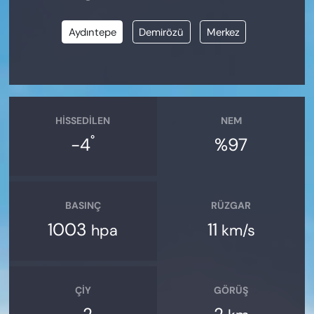
Aydıntepe
Demirözü
Merkez
HISSEDILEN
NEM
°
-4
%97
BASINÇ
RÜZGAR
1003
11
hpa
km/s
ÇIY
GÖRÜŞ