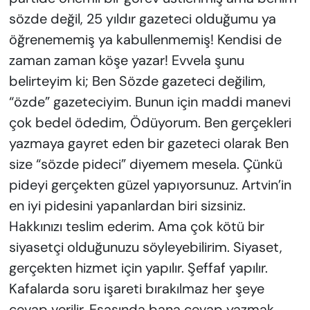
sözde değil, 25 yıldır gazeteci olduğumu ya
öğrenememiş ya kabullenmemiş! Kendisi de
zaman zaman köşe yazar! Evvela şunu
belirteyim ki; Ben Sözde gazeteci değilim,
“özde” gazeteciyim. Bunun için maddi manevi
çok bedel ödedim, Ödüyorum. Ben gerçekleri
yazmaya gayret eden bir gazeteci olarak Ben
size “sözde pideci” diyemem mesela. Çünkü
pideyi gerçekten güzel yapıyorsunuz. Artvin’in
en iyi pidesini yapanlardan biri sizsiniz.
Hakkınızı teslim ederim. Ama çok kötü bir
siyasetçi olduğunuzu söyleyebilirim. Siyaset,
gerçekten hizmet için yapılır. Şeffaf yapılır.
Kafalarda soru işareti bırakılmaz her şeye
cevap verilir. Esasında bana cevap yazmak