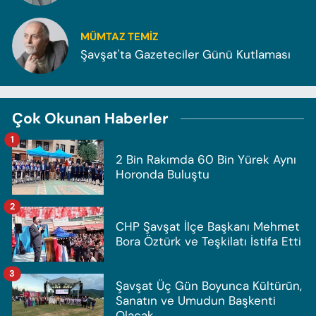
MÜMTAZ TEMİZ
Şavşat'ta Gazeteciler Günü Kutlaması
Çok Okunan Haberler
1
2 Bin Rakımda 60 Bin Yürek Aynı
Horonda Buluştu
2
CHP Şavşat İlçe Başkanı Mehmet
Bora Öztürk ve Teşkilatı İstifa Etti
3
Şavşat Üç Gün Boyunca Kültürün,
Sanatın ve Umudun Başkenti
Olacak