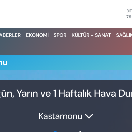
BI
79
D
45
HABERLER
EKONOMİ
SPOR
KÜLTÜR - SANAT
SAĞLI
E
53
ST
61
G.
mu
68
Bİ
14
ün, Yarın ve 1 Haftalık Hava D
Kastamonu