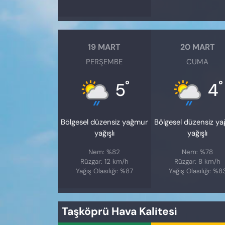
19 MART
20 MART
PERŞEMBE
CUMA
°
°
5
4
Bölgesel düzensiz yağmur
Bölgesel düzensiz y
yağışlı
yağışlı
Nem: %82
Nem: %78
Rüzgar: 12 km/h
Rüzgar: 8 km/h
Yağış Olasılığı: %87
Yağış Olasılığı: %8
Taşköprü Hava Kalitesi