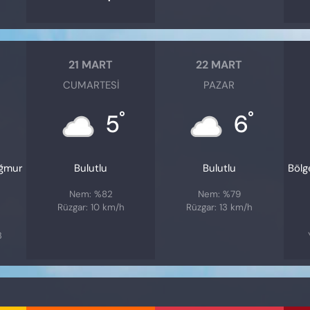
21 MART
22 MART
CUMARTESI
PAZAR
°
°
5
6
ağmur
Bulutlu
Bulutlu
Bölg
Nem: %82
Nem: %79
Rüzgar: 10 km/h
Rüzgar: 13 km/h
3