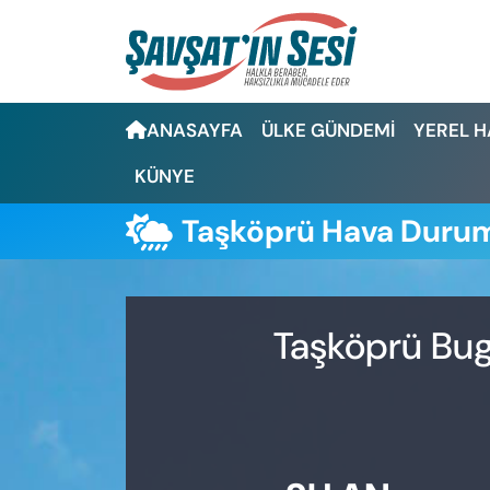
Artvin Nöbetçi Eczaneler
ANASAYFA
ÜLKE GÜNDEMİ
YEREL 
Artvin Hava Durumu
KÜNYE
Artvin Namaz Vakitleri
Taşköprü Hava Duru
Artvin Trafik Yoğunluk Haritası
Puan Durumu ve Fikstür
Taşköprü Bug
Tüm Manşetler
Son Dakika Haberleri
Haber Arşivi