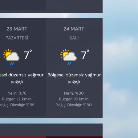
23 MART
24 MART
PAZARTESI
SALI
°
°
7
7
esel düzensiz yağmur
Bölgesel düzensiz yağmur
yağışlı
yağışlı
Nem: %78
Nem: %80
Rüzgar: 12 km/h
Rüzgar: 19 km/h
Yağış Olasılığı: %85
Yağış Olasılığı: %80