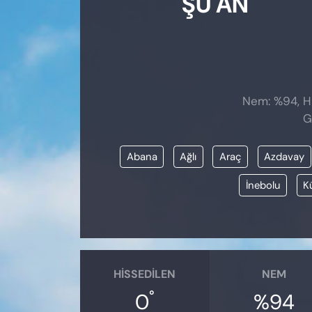
ŞU AN
Nem: %94, Hi
G
Abana
Ağlı
Araç
Azdavay
İnebolu
K
HISSEDILEN
NEM
°
0
%94