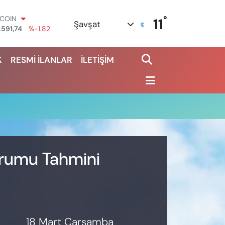
°
TCOIN
11
Şavşat
.591,74
%-1.82
OLAR
,43620
%0.02
K
RESMİ İLANLAR
İLETİŞİM
URO
,38690
%0.19
ERLİN
,60380
%0.18
ALTIN
62,09000
%0.19
ST100
.598,00
%0
urumu Tahmini
18 Mart Çarşamba