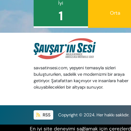
İyi
1
Orta
savsatinsesi.com, yepyeni temasıyla sizleri
buluştururken, sadelik ve modernizmi bir araya
getiriyor. Şatafattan kaçınıyor ve insanlara haber
okuyabilecekleri bir altyapı sunuyor.
RSS
Copyright © 2024. Her hakkı saklıdır.
En iyi site deneyimi sağlamak için çerezlerde