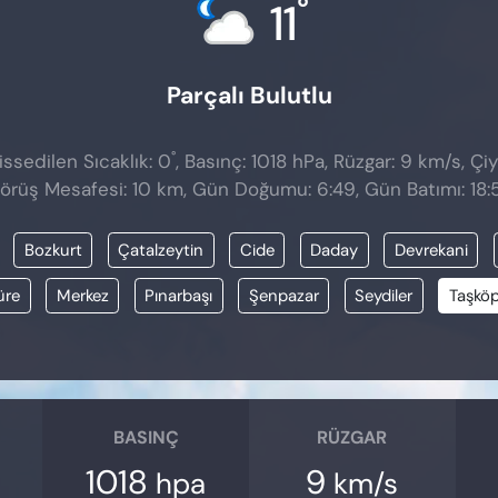
°
11
Parçalı Bulutlu
°
ssedilen Sıcaklık: 0
, Basınç: 1018 hPa, Rüzgar: 9 km/s, Çiy
örüş Mesafesi: 10 km, Gün Doğumu: 6:49, Gün Batımı: 18:
Bozkurt
Çatalzeytin
Cide
Daday
Devrekani
üre
Merkez
Pınarbaşı
Şenpazar
Seydiler
Taşkö
BASINÇ
RÜZGAR
1018
9
hpa
km/s