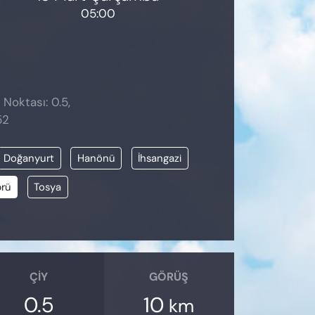
05:00
 Noktası: 0.5,
52
Doğanyurt
Hanönü
İhsangazi
prü
Tosya
ÇIY
GÖRÜŞ
0.5
10
km