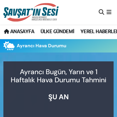
Artvin Nöbetçi Eczaneler
ANASAYFA
ÜLKE GÜNDEMİ
YEREL HABERLE
Artvin Hava Durumu
Ayrancı Hava Durumu
Artvin Namaz Vakitleri
Artvin Trafik Yoğunluk Haritası
Ayrancı Bugün, Yarın ve 1
Puan Durumu ve Fikstür
Haftalık Hava Durumu Tahmini
Tüm Manşetler
ŞU AN
Son Dakika Haberleri
Haber Arşivi