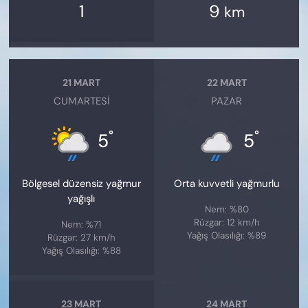
1
9
km
21 MART
22 MART
CUMARTESI
PAZAR
°
°
5
5
Bölgesel düzensiz yağmur
Orta kuvvetli yağmurlu
yağışlı
Nem: %80
Rüzgar: 12 km/h
Nem: %71
Yağış Olasılığı: %89
Rüzgar: 27 km/h
Yağış Olasılığı: %88
23 MART
24 MART