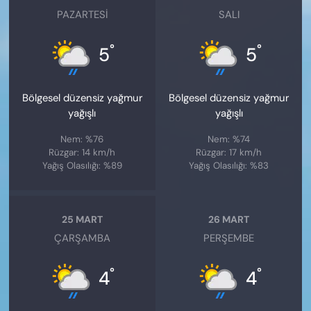
PAZARTESI
SALI
°
°
5
5
Bölgesel düzensiz yağmur
Bölgesel düzensiz yağmur
yağışlı
yağışlı
Nem: %76
Nem: %74
Rüzgar: 14 km/h
Rüzgar: 17 km/h
Yağış Olasılığı: %89
Yağış Olasılığı: %83
25 MART
26 MART
ÇARŞAMBA
PERŞEMBE
°
°
4
4