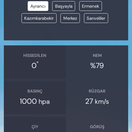
Ayrancı
Başyayla
Ermenek
Kazımkarabekir
Merkez
Sarıveliler
HISSEDILEN
NEM
°
0
%79
BASINÇ
RÜZGAR
1000
27
hpa
km/s
ÇIY
GÖRÜŞ