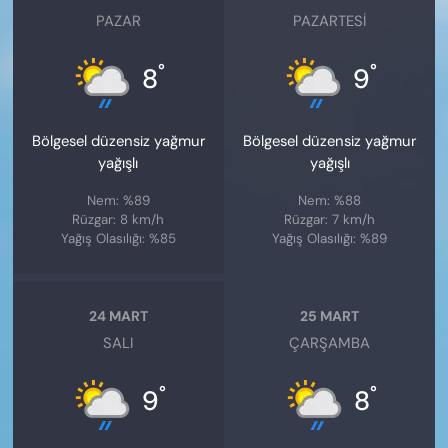
PAZAR
PAZARTESI
°
°
8
9
Bölgesel düzensiz yağmur
Bölgesel düzensiz yağmur
yağışlı
yağışlı
Nem: %89
Nem: %88
Rüzgar: 8 km/h
Rüzgar: 7 km/h
Yağış Olasılığı: %85
Yağış Olasılığı: %89
24 MART
25 MART
SALI
ÇARŞAMBA
°
°
9
8