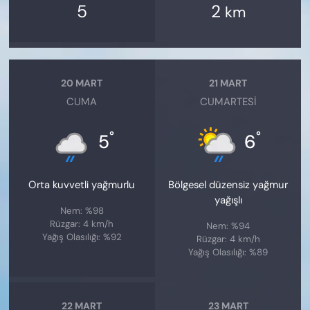
5
2
km
20 MART
21 MART
CUMA
CUMARTESI
°
°
5
6
Orta kuvvetli yağmurlu
Bölgesel düzensiz yağmur
yağışlı
Nem: %98
Rüzgar: 4 km/h
Nem: %94
Yağış Olasılığı: %92
Rüzgar: 4 km/h
Yağış Olasılığı: %89
22 MART
23 MART