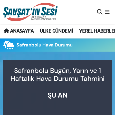
Artvin Nöbetçi Eczaneler
ANASAYFA
ÜLKE GÜNDEMİ
YEREL HABERLE
Artvin Hava Durumu
Safranbolu Hava Durumu
Artvin Namaz Vakitleri
Artvin Trafik Yoğunluk Haritası
Safranbolu Bugün, Yarın ve 1
Puan Durumu ve Fikstür
Haftalık Hava Durumu Tahmini
Tüm Manşetler
ŞU AN
Son Dakika Haberleri
Haber Arşivi