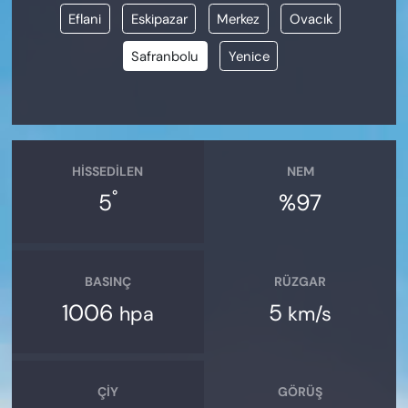
Eflani
Eskipazar
Merkez
Ovacık
Safranbolu
Yenice
HISSEDILEN
NEM
°
5
%97
BASINÇ
RÜZGAR
1006
5
hpa
km/s
ÇIY
GÖRÜŞ