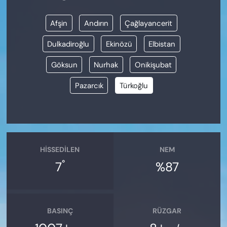
Afşin
Andırın
Çağlayancerit
Dulkadiroğlu
Ekinözü
Elbistan
Göksun
Nurhak
Onikişubat
Pazarcık
Türkoğlu
HISSEDILEN
NEM
°
7
%87
BASINÇ
RÜZGAR