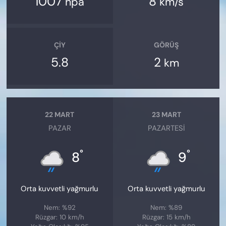
1007
8
hpa
km/s
ÇIY
GÖRÜŞ
5.8
2
km
22 MART
23 MART
PAZAR
PAZARTESI
°
°
8
9
Orta kuvvetli yağmurlu
Orta kuvvetli yağmurlu
Nem: %92
Nem: %89
Rüzgar: 10 km/h
Rüzgar: 15 km/h