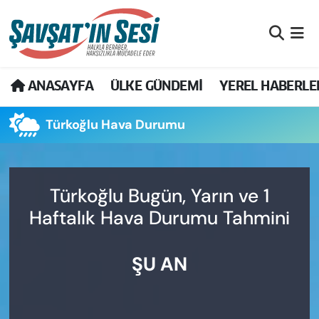
Artvin Nöbetçi Eczaneler
ANASAYFA
ÜLKE GÜNDEMİ
YEREL HABERLE
Artvin Hava Durumu
Türkoğlu Hava Durumu
Artvin Namaz Vakitleri
Artvin Trafik Yoğunluk Haritası
Türkoğlu Bugün, Yarın ve 1
Puan Durumu ve Fikstür
Haftalık Hava Durumu Tahmini
Tüm Manşetler
ŞU AN
Son Dakika Haberleri
Haber Arşivi