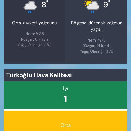
°
°
8
9
Orta kuvvetli yağmurlu
Bölgesel düzensiz yağmur
yağışlı
Nem: %85
Rüzgar: 8 km/h
Nem: %78
Yağış Olasılığı: %80
Rüzgar: 21 km/h
Yağış Olasılığı: %79
Türkoğlu Hava Kalitesi
İyi
1
Orta