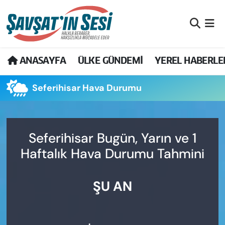
Artvin Nöbetçi Eczaneler
ANASAYFA
ÜLKE GÜNDEMİ
YEREL HABERLE
Artvin Hava Durumu
Seferihisar Hava Durumu
Artvin Namaz Vakitleri
Artvin Trafik Yoğunluk Haritası
Seferihisar Bugün, Yarın ve 1
Puan Durumu ve Fikstür
Haftalık Hava Durumu Tahmini
Tüm Manşetler
ŞU AN
Son Dakika Haberleri
Haber Arşivi