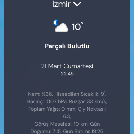
İzmir
°
10
Parçalı Bulutlu
21 Mart Cumartesi
22:45
°
Nem: %66, Hissedilen Sıcaklık: 9
,
Basınç: 1007 hPa, Rüzgar: 33 km/s,
Toplam Yağış: 0 mm, Çiy Noktası:
6.3,
Görüş Mesafesi: 10 km, Gün
Doğumu: 7:15, Gün Batımı: 19:26