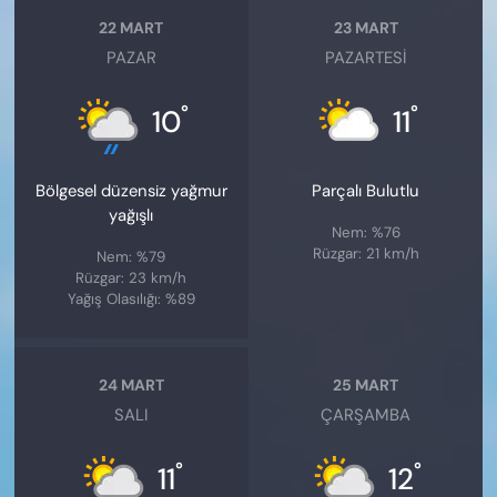
22 MART
23 MART
PAZAR
PAZARTESI
°
°
10
11
Bölgesel düzensiz yağmur
Parçalı Bulutlu
yağışlı
Nem: %76
Rüzgar: 21 km/h
Nem: %79
Rüzgar: 23 km/h
Yağış Olasılığı: %89
24 MART
25 MART
SALI
ÇARŞAMBA
°
°
11
12