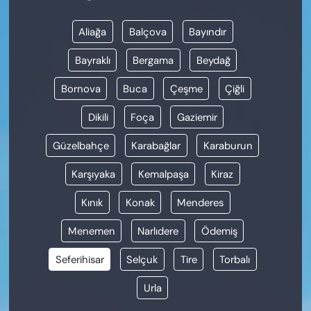
Aliağa
Balçova
Bayındır
Bayraklı
Bergama
Beydağ
Bornova
Buca
Çeşme
Çiğli
Dikili
Foça
Gaziemir
Güzelbahçe
Karabağlar
Karaburun
Karşıyaka
Kemalpaşa
Kiraz
Kınık
Konak
Menderes
Menemen
Narlıdere
Ödemiş
Seferihisar
Selçuk
Tire
Torbalı
Urla