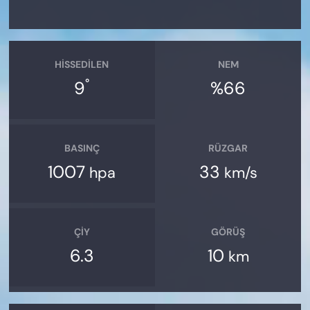
HISSEDILEN
NEM
°
9
%66
BASINÇ
RÜZGAR
1007
33
hpa
km/s
ÇIY
GÖRÜŞ
6.3
10
km