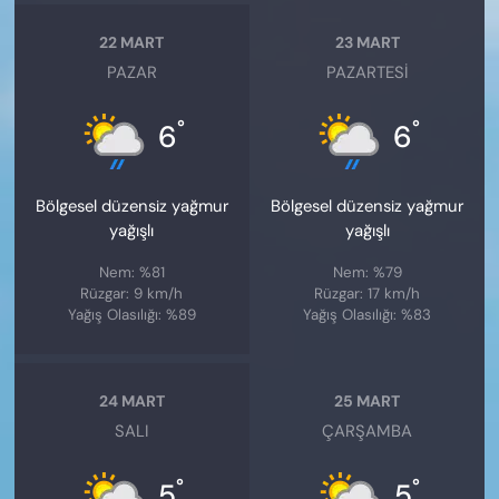
22 MART
23 MART
PAZAR
PAZARTESI
°
°
6
6
Bölgesel düzensiz yağmur
Bölgesel düzensiz yağmur
yağışlı
yağışlı
Nem: %81
Nem: %79
Rüzgar: 9 km/h
Rüzgar: 17 km/h
Yağış Olasılığı: %89
Yağış Olasılığı: %83
24 MART
25 MART
SALI
ÇARŞAMBA
°
°
5
5