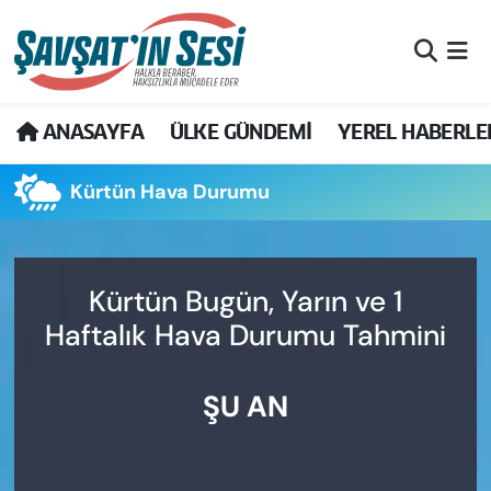
Artvin Nöbetçi Eczaneler
ANASAYFA
ÜLKE GÜNDEMİ
YEREL HABERLE
Artvin Hava Durumu
Kürtün Hava Durumu
Artvin Namaz Vakitleri
Artvin Trafik Yoğunluk Haritası
Kürtün Bugün, Yarın ve 1
Puan Durumu ve Fikstür
Haftalık Hava Durumu Tahmini
Tüm Manşetler
ŞU AN
Son Dakika Haberleri
Haber Arşivi