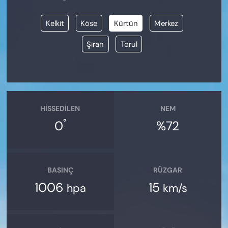
Kelkit
Köse
Kürtün
Merkez
Şiran
Torul
HISSEDILEN
NEM
°
0
%72
BASINÇ
RÜZGAR
1006
15
hpa
km/s