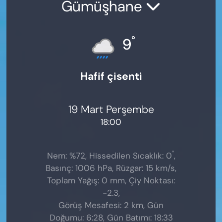
Gümüşhane
°
9
Hafif çisenti
19 Mart Perşembe
18:00
°
Nem: %72, Hissedilen Sıcaklık: 0
,
Basınç: 1006 hPa, Rüzgar: 15 km/s,
Toplam Yağış: 0 mm, Çiy Noktası:
-2.3,
Görüş Mesafesi: 2 km, Gün
Doğumu: 6:28, Gün Batımı: 18:33