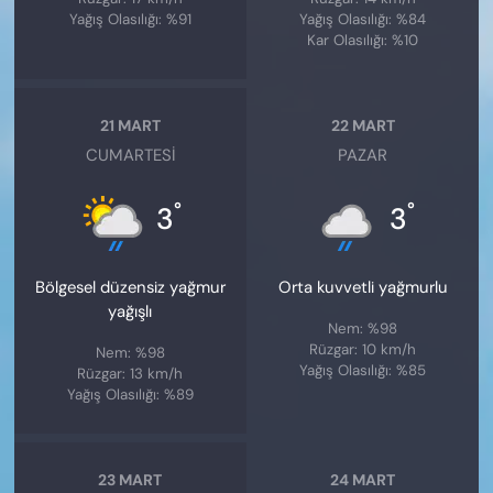
Yağış Olasılığı: %91
Yağış Olasılığı: %84
Kar Olasılığı: %10
21 MART
22 MART
CUMARTESI
PAZAR
°
°
3
3
Bölgesel düzensiz yağmur
Orta kuvvetli yağmurlu
yağışlı
Nem: %98
Rüzgar: 10 km/h
Nem: %98
Yağış Olasılığı: %85
Rüzgar: 13 km/h
Yağış Olasılığı: %89
23 MART
24 MART