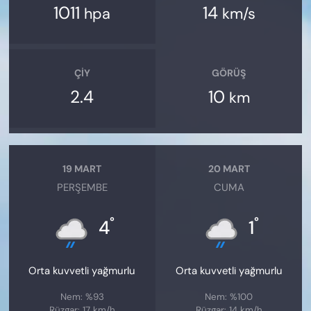
1011
14
hpa
km/s
ÇIY
GÖRÜŞ
2.4
10
km
19 MART
20 MART
PERŞEMBE
CUMA
°
°
4
1
Orta kuvvetli yağmurlu
Orta kuvvetli yağmurlu
Nem: %93
Nem: %100
Rüzgar: 17 km/h
Rüzgar: 14 km/h