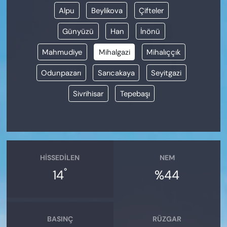
Alpu
Beylikova
Çifteler
Günyüzü
Han
İnönü
Mahmudiye
Mihalgazi
Mihalıççık
Odunpazarı
Sarıcakaya
Seyitgazi
Sivrihisar
Tepebaşı
HISSEDILEN
NEM
°
14
%44
BASINÇ
RÜZGAR