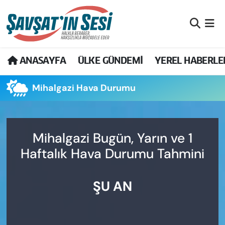
Artvin Nöbetçi Eczaneler
ANASAYFA
ÜLKE GÜNDEMİ
YEREL HABERLE
Artvin Hava Durumu
Mihalgazi Hava Durumu
Artvin Namaz Vakitleri
Artvin Trafik Yoğunluk Haritası
Mihalgazi Bugün, Yarın ve 1
Puan Durumu ve Fikstür
Haftalık Hava Durumu Tahmini
Tüm Manşetler
ŞU AN
Son Dakika Haberleri
Haber Arşivi