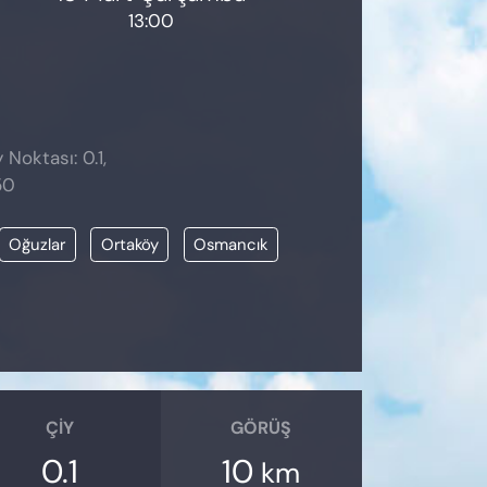
13:00
 Noktası: 0.1,
50
Oğuzlar
Ortaköy
Osmancık
ÇIY
GÖRÜŞ
0.1
10
km