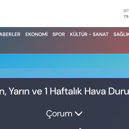
BI
79
D
45
HABERLER
EKONOMİ
SPOR
KÜLTÜR - SANAT
SAĞLI
E
53
ST
61
G.
68
Bİ
14
, Yarın ve 1 Haftalık Hava Du
Çorum