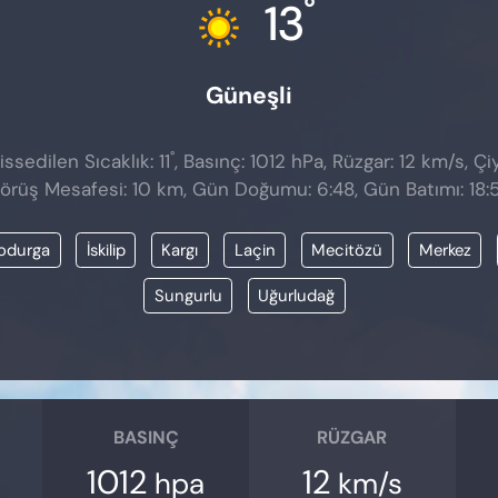
°
13
Güneşli
°
ssedilen Sıcaklık: 11
, Basınç: 1012 hPa, Rüzgar: 12 km/s, Çiy
örüş Mesafesi: 10 km, Gün Doğumu: 6:48, Gün Batımı: 18:
odurga
İskilip
Kargı
Laçin
Mecitözü
Merkez
Sungurlu
Uğurludağ
BASINÇ
RÜZGAR
1012
12
hpa
km/s