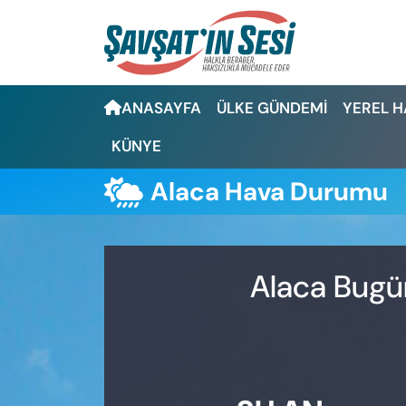
Artvin Nöbetçi Eczaneler
ANASAYFA
ÜLKE GÜNDEMİ
YEREL 
Artvin Hava Durumu
KÜNYE
Artvin Namaz Vakitleri
Alaca Hava Durumu
Artvin Trafik Yoğunluk Haritası
Puan Durumu ve Fikstür
Alaca Bugün
Tüm Manşetler
Son Dakika Haberleri
Haber Arşivi