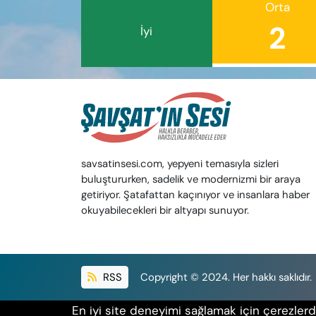
Orta
2
İyi
savsatinsesi.com, yepyeni temasıyla sizleri
buluştururken, sadelik ve modernizmi bir araya
getiriyor. Şatafattan kaçınıyor ve insanlara haber
okuyabilecekleri bir altyapı sunuyor.
RSS
Copyright © 2024. Her hakkı saklıdır.
En iyi site deneyimi sağlamak için çerezlerde