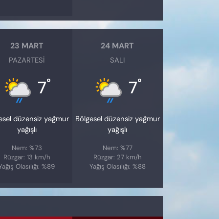
23 MART
24 MART
PAZARTESI
SALI
°
°
7
7
esel düzensiz yağmur
Bölgesel düzensiz yağmur
yağışlı
yağışlı
Nem: %73
Nem: %77
Rüzgar: 13 km/h
Rüzgar: 27 km/h
Yağış Olasılığı: %89
Yağış Olasılığı: %88