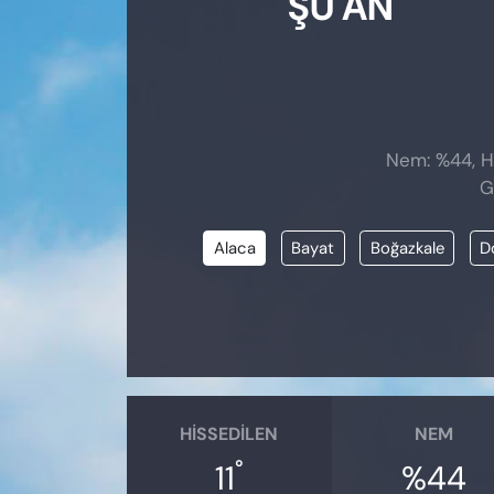
ŞU AN
Nem: %44, Hi
G
Alaca
Bayat
Boğazkale
D
HISSEDILEN
NEM
°
11
%44