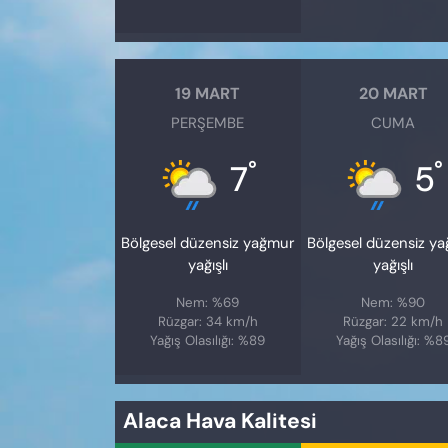
19 MART
20 MART
PERŞEMBE
CUMA
°
°
7
5
Bölgesel düzensiz yağmur
Bölgesel düzensiz y
yağışlı
yağışlı
Nem: %69
Nem: %90
Rüzgar: 34 km/h
Rüzgar: 22 km/h
Yağış Olasılığı: %89
Yağış Olasılığı: %8
Alaca Hava Kalitesi