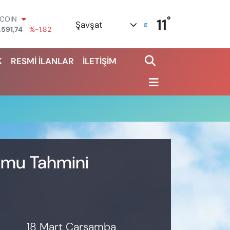
°
TCOIN
11
Şavşat
.591,74
%-1.82
OLAR
,43620
%0.02
K
RESMİ İLANLAR
İLETİŞİM
URO
,38690
%0.19
ERLİN
,60380
%0.18
ALTIN
62,09000
%0.19
ST100
.598,00
%0
rumu Tahmini
18 Mart Çarşamba