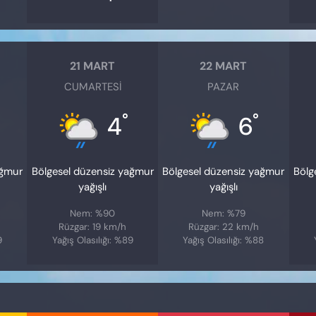
21 MART
22 MART
CUMARTESI
PAZAR
°
°
4
6
ağmur
Bölgesel düzensiz yağmur
Bölgesel düzensiz yağmur
Bölg
yağışlı
yağışlı
Nem: %90
Nem: %79
Rüzgar: 19 km/h
Rüzgar: 22 km/h
9
Yağış Olasılığı: %89
Yağış Olasılığı: %88