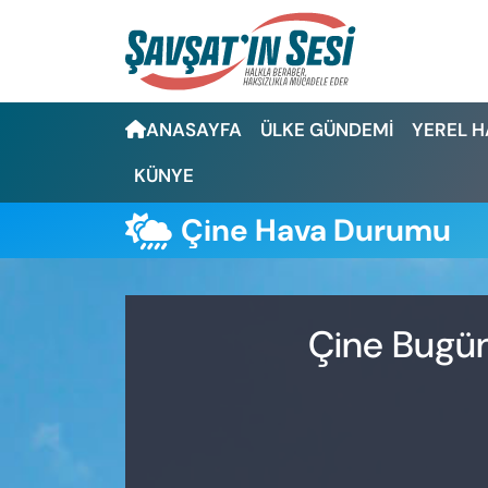
Artvin Nöbetçi Eczaneler
ANASAYFA
ÜLKE GÜNDEMİ
YEREL 
Artvin Hava Durumu
KÜNYE
Artvin Namaz Vakitleri
Çine Hava Durumu
Artvin Trafik Yoğunluk Haritası
Puan Durumu ve Fikstür
Çine Bugün
Tüm Manşetler
Son Dakika Haberleri
Haber Arşivi