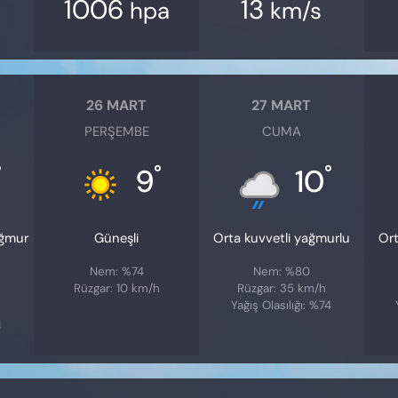
1006
13
hpa
km/s
26 MART
27 MART
PERŞEMBE
CUMA
°
°
°
9
10
ağmur
Güneşli
Orta kuvvetli yağmurlu
Ort
Nem: %74
Nem: %80
Rüzgar: 10 km/h
Rüzgar: 35 km/h
Yağış Olasılığı: %74
1