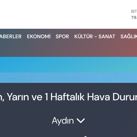
BI
79
D
45
HABERLER
EKONOMİ
SPOR
KÜLTÜR - SANAT
SAĞLI
E
53
ST
61
G.
68
Bİ
14
, Yarın ve 1 Haftalık Hava Dur
Aydın