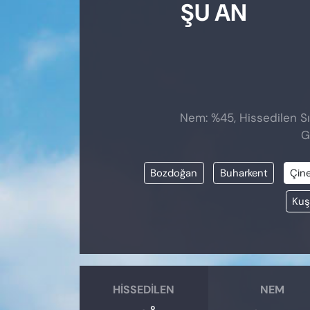
ŞU AN
Nem: %45, Hissedilen Sıc
G
Bozdoğan
Buharkent
Çin
Kuş
HISSEDILEN
NEM