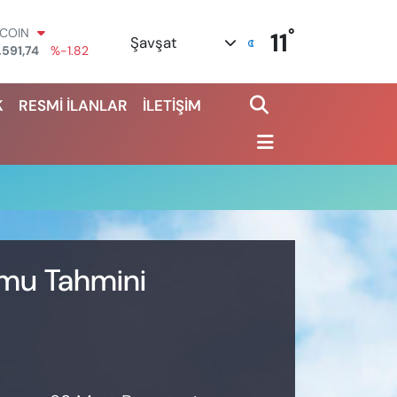
°
TCOIN
11
Şavşat
.591,74
%-1.82
OLAR
,43620
%0.02
K
RESMİ İLANLAR
İLETİŞİM
URO
,38690
%0.19
ERLİN
,60380
%0.18
ALTIN
62,09000
%0.19
ST100
.598,00
%0
umu Tahmini