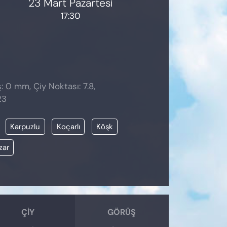
23 Mart Pazartesi
17:30
: 0 mm, Çiy Noktası: 7.8,
23
Karpuzlu
Koçarlı
Köşk
zar
ÇIY
GÖRÜŞ