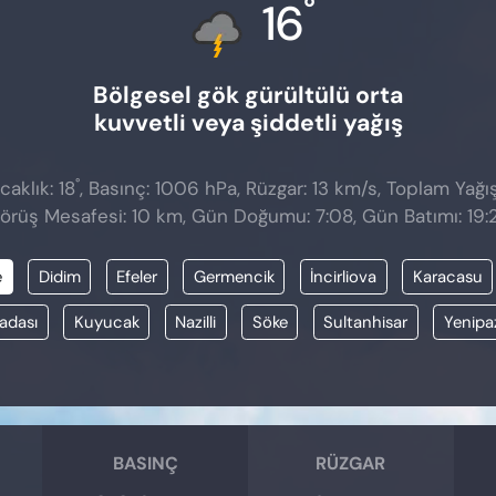
°
16
Bölgesel gök gürültülü orta
kuvvetli veya şiddetli yağış
°
aklık: 18
, Basınç: 1006 hPa, Rüzgar: 13 km/s, Toplam Yağış
örüş Mesafesi: 10 km, Gün Doğumu: 7:08, Gün Batımı: 19:
e
Didim
Efeler
Germencik
İncirliova
Karacasu
adası
Kuyucak
Nazilli
Söke
Sultanhisar
Yenipa
BASINÇ
RÜZGAR