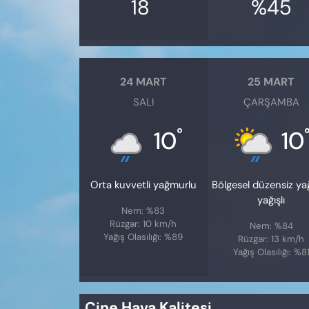
°
18
%45
24 MART
25 MART
SALI
ÇARŞAMBA
°
10
10
Orta kuvvetli yağmurlu
Bölgesel düzensiz y
yağışlı
Nem: %83
Rüzgar: 10 km/h
Nem: %84
Yağış Olasılığı: %89
Rüzgar: 13 km/h
Yağış Olasılığı: %8
Çine Hava Kalitesi