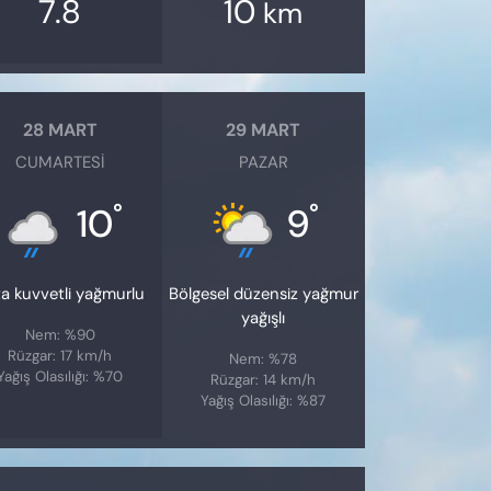
7.8
10
km
28 MART
29 MART
CUMARTESI
PAZAR
°
°
10
9
a kuvvetli yağmurlu
Bölgesel düzensiz yağmur
yağışlı
Nem: %90
Rüzgar: 17 km/h
Nem: %78
Yağış Olasılığı: %70
Rüzgar: 14 km/h
Yağış Olasılığı: %87