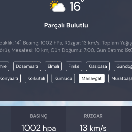
°
16
Parçalı Bulutlu
°
aklık: 14
, Basınç: 1002 hPa, Rüzgar: 13 km/s, Toplam Yağış
örüş Mesafesi: 10 km, Gün Doğumu: 7:00, Gün Batımı: 19:
mre
Döşemealtı
Elmalı
Finike
Gazipaşa
Gündo
Konyaaltı
Korkuteli
Kumluca
Manavgat
Muratpaş
BASINÇ
RÜZGAR
1002
13
hpa
km/s