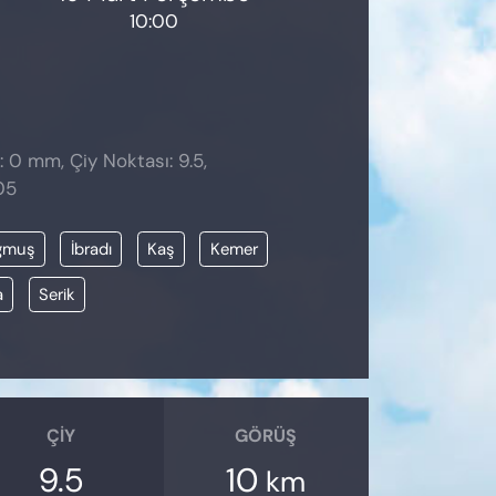
10:00
: 0 mm, Çiy Noktası: 9.5,
05
ğmuş
İbradı
Kaş
Kemer
a
Serik
ÇIY
GÖRÜŞ
9.5
10
km