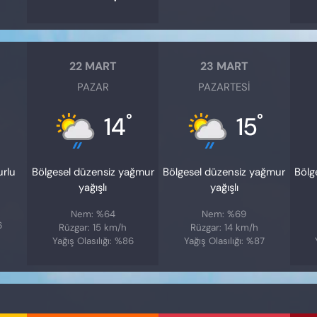
22 MART
23 MART
PAZAR
PAZARTESI
°
°
°
14
15
urlu
Bölgesel düzensiz yağmur
Bölgesel düzensiz yağmur
Bölg
yağışlı
yağışlı
Nem: %64
Nem: %69
6
Rüzgar: 15 km/h
Rüzgar: 14 km/h
Yağış Olasılığı: %86
Yağış Olasılığı: %87