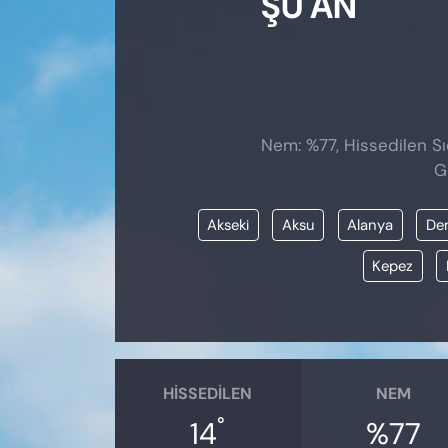
ŞU AN
Nem: %77, Hissedilen Sıc
G
Akseki
Aksu
Alanya
De
Kepez
HISSEDILEN
NEM
°
14
%77