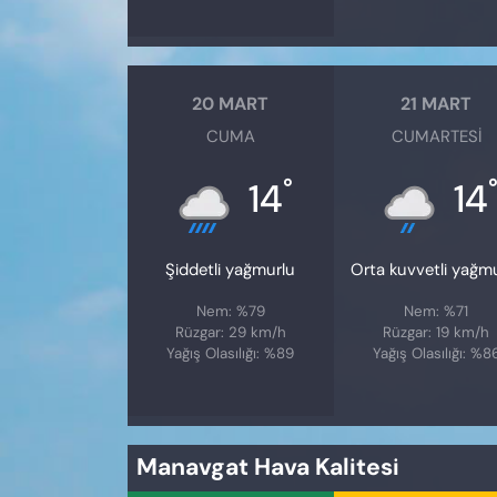
20 MART
21 MART
CUMA
CUMARTESI
°
14
14
Şiddetli yağmurlu
Orta kuvvetli yağm
Nem: %79
Nem: %71
Rüzgar: 29 km/h
Rüzgar: 19 km/h
Yağış Olasılığı: %89
Yağış Olasılığı: %8
Manavgat Hava Kalitesi