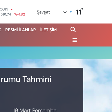
°
TCOIN
11
Şavşat
.591,74
%-1.82
OLAR
,43620
%0.02
K
RESMİ İLANLAR
İLETİŞİM
URO
,38690
%0.19
ERLİN
,60380
%0.18
ALTIN
62,09000
%0.19
ST100
.598,00
%0
Durumu Tahmini
19 Mart Perşembe