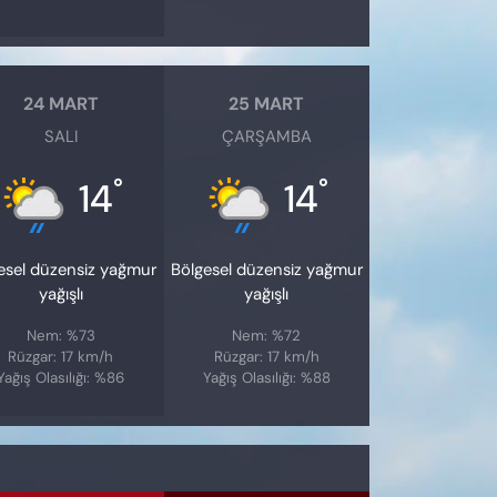
24 MART
25 MART
SALI
ÇARŞAMBA
°
°
14
14
esel düzensiz yağmur
Bölgesel düzensiz yağmur
yağışlı
yağışlı
Nem: %73
Nem: %72
Rüzgar: 17 km/h
Rüzgar: 17 km/h
Yağış Olasılığı: %86
Yağış Olasılığı: %88