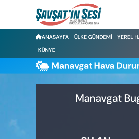
Artvin Nöbetçi Eczaneler
ANASAYFA
ÜLKE GÜNDEMİ
YEREL 
Artvin Hava Durumu
KÜNYE
Artvin Namaz Vakitleri
Manavgat Hava Dur
Artvin Trafik Yoğunluk Haritası
Puan Durumu ve Fikstür
Manavgat Bugü
Tüm Manşetler
Son Dakika Haberleri
Haber Arşivi