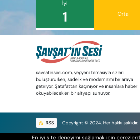
İyi
1
Orta
savsatinsesi.com, yepyeni temasıyla sizleri
buluştururken, sadelik ve modernizmi bir araya
getiriyor. Şatafattan kaçınıyor ve insanlara haber
okuyabilecekleri bir altyapı sunuyor.
RSS
Copyright © 2024. Her hakkı saklıdır.
En iyi site deneyimi sağlamak için çerezlerde