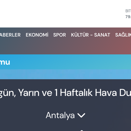
BI
79
D
45
HABERLER
EKONOMİ
SPOR
KÜLTÜR - SANAT
SAĞLI
E
53
ST
61
G.
umu
68
Bİ
14
n, Yarın ve 1 Haftalık Hava 
Antalya