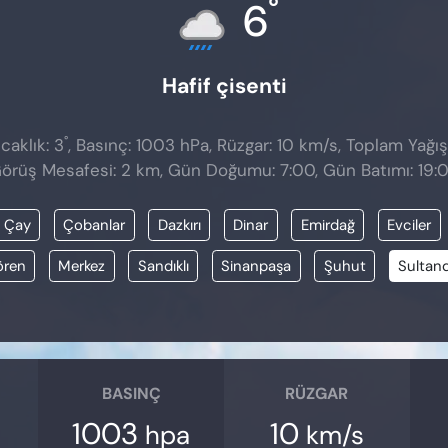
°
6
Hafif çisenti
°
caklık: 3
, Basınç: 1003 hPa, Rüzgar: 10 km/s, Toplam Yağış
örüş Mesafesi: 2 km, Gün Doğumu: 7:00, Gün Batımı: 19:
Çay
Çobanlar
Dazkırı
Dinar
Emirdağ
Evciler
lören
Merkez
Sandıklı
Sinanpaşa
Şuhut
Sultan
BASINÇ
RÜZGAR
1003
10
hpa
km/s