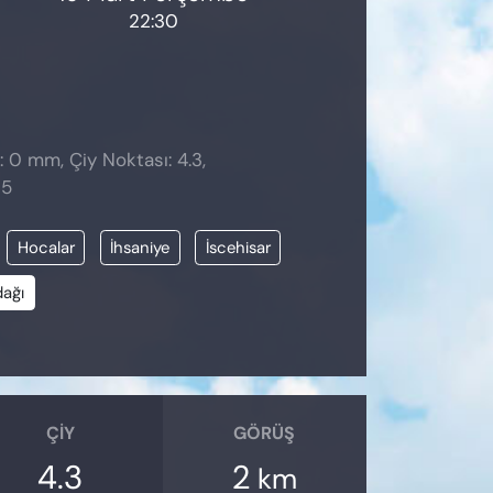
22:30
: 0 mm, Çiy Noktası: 4.3,
05
Hocalar
İhsaniye
İscehisar
dağı
ÇIY
GÖRÜŞ
4.3
2
km