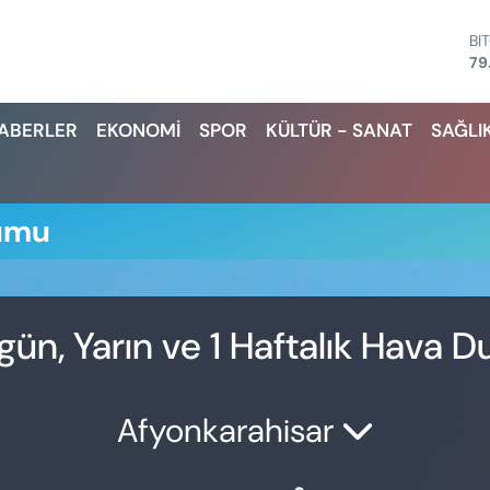
BI
79
D
45
HABERLER
EKONOMİ
SPOR
KÜLTÜR - SANAT
SAĞLI
E
53
ST
61
G.
rumu
68
Bİ
14
gün, Yarın ve 1 Haftalık Hava 
Afyonkarahisar