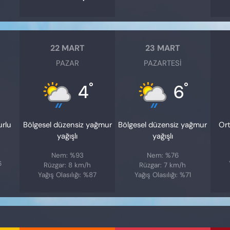
22 MART
23 MART
PAZAR
PAZARTESI
°
°
4
6
urlu
Bölgesel düzensiz yağmur
Bölgesel düzensiz yağmur
Ort
yağışlı
yağışlı
Nem: %93
Nem: %76
6
Rüzgar: 8 km/h
Rüzgar: 7 km/h
Yağış Olasılığı: %87
Yağış Olasılığı: %71