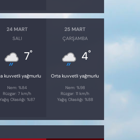
24 MART
25 MART
SALI
ÇARŞAMBA
°
°
7
4
a kuvvetli yağmurlu
Orta kuvvetli yağmurlu
Nem: %84
Nem: %98
Rüzgar: 7 km/h
Rüzgar: 11 km/h
Yağış Olasılığı: %87
Yağış Olasılığı: %88