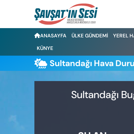
Artvin Nöbetçi Eczaneler
ANASAYFA
ÜLKE GÜNDEMİ
YEREL 
Artvin Hava Durumu
KÜNYE
Artvin Namaz Vakitleri
Sultandağı Hava Du
Artvin Trafik Yoğunluk Haritası
Puan Durumu ve Fikstür
Sultandağı Bu
Tüm Manşetler
Son Dakika Haberleri
Haber Arşivi