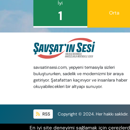
İyi
1
Orta
savsatinsesi.com, yepyeni temasıyla sizleri
buluştururken, sadelik ve modernizmi bir araya
getiriyor. Şatafattan kaçınıyor ve insanlara haber
okuyabilecekleri bir altyapı sunuyor.
RSS
Copyright © 2024. Her hakkı saklıdır.
En iyi site deneyimi sağlamak için çerezlerde