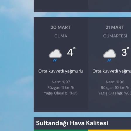
20 MART
21 MART
CUMA
CUMARTESI
°
°
4
3
Orta kuvvetli yağmurlu
Orta kuvvetli yağm
Nem: %97
Nem: %98
Rüzgar: 11 km/h
Rüzgar: 10 km/h
Yağış Olasılığı: %95
Yağış Olasılığı: %8
Sultandağı Hava Kalitesi