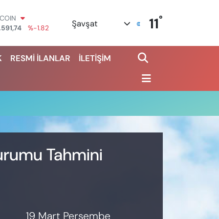
°
TCOIN
11
Şavşat
.591,74
%-1.82
OLAR
,43620
%0.02
K
RESMİ İLANLAR
İLETİŞİM
URO
,38690
%0.19
ERLİN
,60380
%0.18
ALTIN
62,09000
%0.19
ST100
.598,00
%0
Durumu Tahmini
19 Mart Perşembe