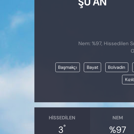
ŞU AN
Nem: %97, Hissedilen Sı
G
Başmakçı
Bayat
Bolvadin
Kızı
HISSEDILEN
NEM
°
3
%97