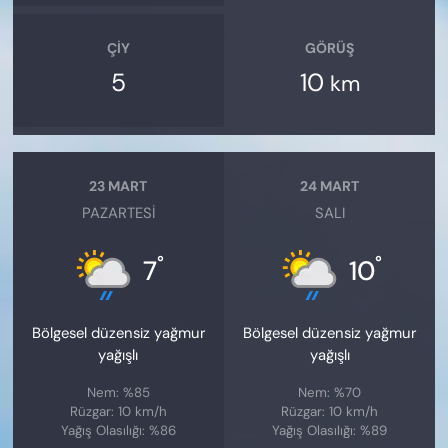
ÇIY
GÖRÜŞ
5
10
km
23 MART
24 MART
PAZARTESI
SALI
°
°
7
10
Bölgesel düzensiz yağmur
Bölgesel düzensiz yağmur
yağışlı
yağışlı
Nem: %85
Nem: %70
Rüzgar: 10 km/h
Rüzgar: 10 km/h
Yağış Olasılığı: %86
Yağış Olasılığı: %89