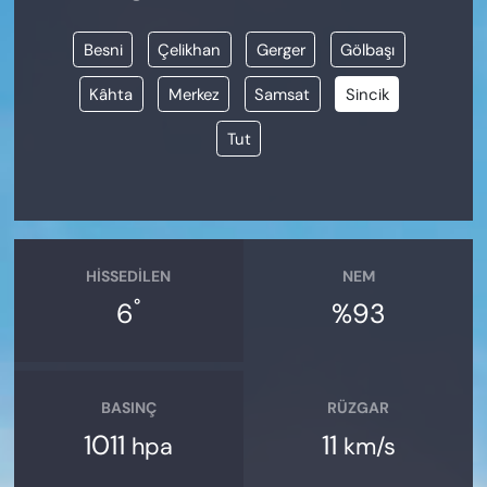
Besni
Çelikhan
Gerger
Gölbaşı
Kâhta
Merkez
Samsat
Sincik
Tut
HISSEDILEN
NEM
°
6
%93
BASINÇ
RÜZGAR
1011
11
hpa
km/s