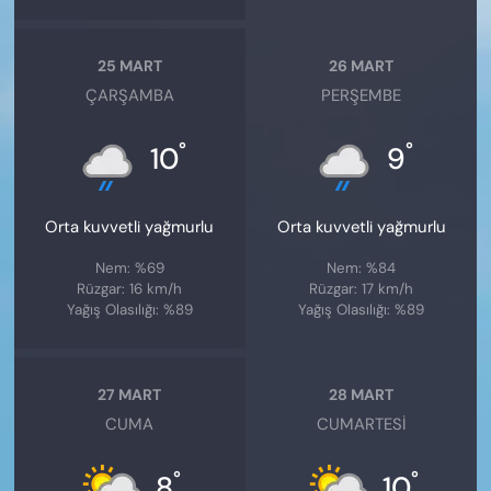
25 MART
26 MART
ÇARŞAMBA
PERŞEMBE
°
°
10
9
Orta kuvvetli yağmurlu
Orta kuvvetli yağmurlu
Nem: %69
Nem: %84
Rüzgar: 16 km/h
Rüzgar: 17 km/h
Yağış Olasılığı: %89
Yağış Olasılığı: %89
27 MART
28 MART
CUMA
CUMARTESI
°
°
8
10