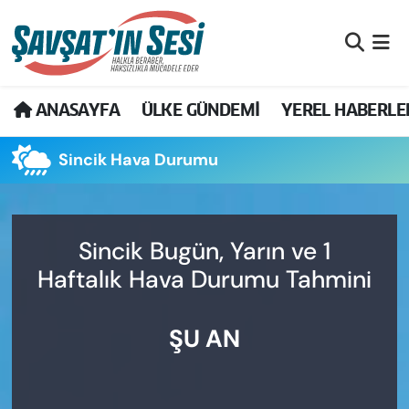
Artvin Nöbetçi Eczaneler
ANASAYFA
ÜLKE GÜNDEMİ
YEREL HABERLE
Artvin Hava Durumu
Sincik Hava Durumu
Artvin Namaz Vakitleri
Artvin Trafik Yoğunluk Haritası
Sincik Bugün, Yarın ve 1
Puan Durumu ve Fikstür
Haftalık Hava Durumu Tahmini
Tüm Manşetler
ŞU AN
Son Dakika Haberleri
Haber Arşivi