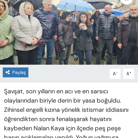
Paylaş
-
+
A
A
Şavşat, son yılların en acı ve en sarsıcı
olaylarından biriyle derin bir yasa boğuldu.
Zihinsel engelli kızına yönelik istismar iddiasını
öğrendikten sonra fenalaşarak hayatını
kaybeden Nalan Kaya için ilçede peş peşe
basın açıklamaları yapıldı. Yoğun yağmura