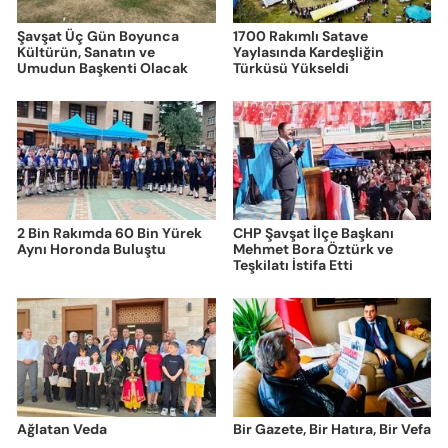
Şavşat Üç Gün Boyunca
1700 Rakımlı Satave
Kültürün, Sanatın ve
Yaylasında Kardeşliğin
Umudun Başkenti Olacak
Türküsü Yükseldi
2 Bin Rakımda 60 Bin Yürek
CHP Şavşat İlçe Başkanı
Aynı Horonda Buluştu
Mehmet Bora Öztürk ve
Teşkilatı İstifa Etti
Ağlatan Veda
Bir Gazete, Bir Hatıra, Bir Vefa