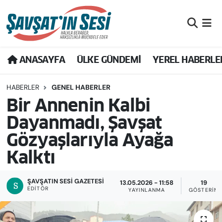
Artvin Nöbetçi Eczaneler
ANASAYFA
ÜLKE GÜNDEMİ
YEREL HABERLE
Artvin Hava Durumu
HABERLER
GENEL HABERLER
Artvin Namaz Vakitleri
Bir Annenin Kalbi
Artvin Trafik Yoğunluk Haritası
Dayanmadı, Şavşat
Gözyaşlarıyla Ayağa
Puan Durumu ve Fikstür
Kalktı
Tüm Manşetler
ŞAVŞATIN SESI GAZETESİ
13.05.2026 - 11:58
19
Son Dakika Haberleri
EDITÖR
YAYINLANMA
GÖSTERIM
Haber Arşivi