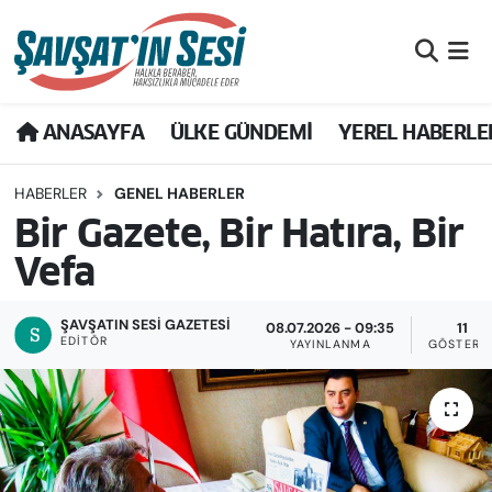
Artvin Nöbetçi Eczaneler
ANASAYFA
ÜLKE GÜNDEMİ
YEREL HABERLE
Artvin Hava Durumu
HABERLER
GENEL HABERLER
Artvin Namaz Vakitleri
Bir Gazete, Bir Hatıra, Bir
Artvin Trafik Yoğunluk Haritası
Vefa
Puan Durumu ve Fikstür
ŞAVŞATIN SESI GAZETESİ
08.07.2026 - 09:35
11
EDITÖR
YAYINLANMA
GÖSTERI
Tüm Manşetler
Son Dakika Haberleri
Haber Arşivi