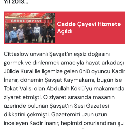
Yıl 2013…
Cadde Çayevi Hizmete
Açıldı
Cittaslow unvanlı Şavşat’ın eşsiz doğasını
görmek ve dinlenmek amacıyla hayat arkadaşı
Jülide Kural ile ilçemize gelen ünlü oyuncu Kadir
İnanır, dönemin Şavşat Kaymakamı, bugün ise
Tokat Valisi olan Abdullah Köklü’yü makamında
ziyaret etmişti. O ziyaret sırasında masanın
üzerinde bulunan Şavşat’ın Sesi Gazetesi
dikkatini çekmişti. Gazetemizi uzun uzun
inceleyen Kadir İnanır, hepimizi onurlandıran şu