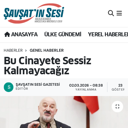
Artvin Nöbetçi Eczaneler
ANASAYFA
ÜLKE GÜNDEMİ
YEREL HABERLE
Artvin Hava Durumu
HABERLER
GENEL HABERLER
Artvin Namaz Vakitleri
Bu Cinayete Sessiz
Artvin Trafik Yoğunluk Haritası
Kalmayacağız
Puan Durumu ve Fikstür
ŞAVŞATIN SESI GAZETESİ
02.03.2026 - 08:38
23
EDITÖR
YAYINLANMA
GÖSTERI
Tüm Manşetler
Son Dakika Haberleri
Haber Arşivi